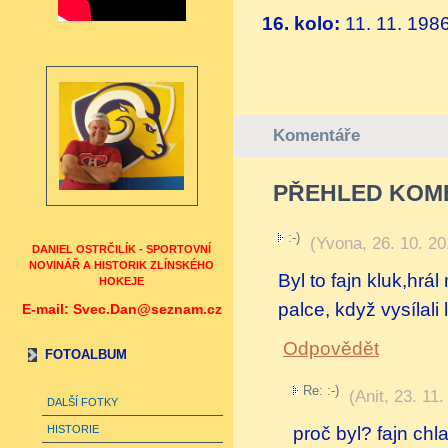
16. kolo:
11. 11. 1986
Komentáře
PŘEHLED KOM
:-)
(
Yvona
,
26. 10. 20
DANIEL OSTRČILÍK - SPORTOVNÍ
NOVINÁŘ A HISTORIK ZLÍNSKÉHO
Byl to fajn kluk,hrá
HOKEJE
palce, když vysílali 
E-mail: Svec.Dan@seznam.cz
Odpovědět
FOTOALBUM
Re: :-)
(
Anit
,
23. 11.
DALŠÍ FOTKY
proč byl? fajn chla
HISTORIE