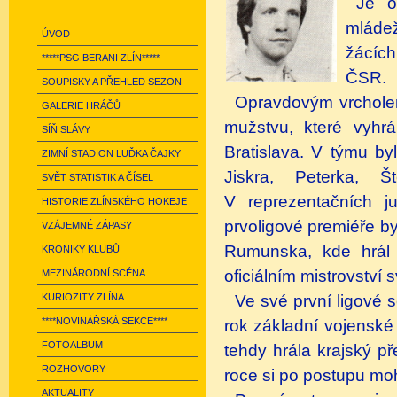
Je o
mládež
ÚVOD
žácích
*****PSG BERANI ZLÍN*****
ČSR.
SOUPISKY A PŘEHLED SEZON
Opravdovým vrcholem
GALERIE HRÁČŮ
mužstvu, které vyhr
SÍŇ SLÁVY
Bratislava. V týmu byl
ZIMNÍ STADION LUĎKA ČAJKY
Jiskra, Peterka, Š
SVĚT STATISTIK A ČÍSEL
V reprezentačních j
HISTORIE ZLÍNSKÉHO HOKEJE
prvoligové premiéře b
VZÁJEMNÉ ZÁPASY
Rumunska, kde hrál
KRONIKY KLUBŮ
oficiálním mistrovství 
MEZINÁRODNÍ SCÉNA
Ve své první ligové 
KURIOZITY ZLÍNA
****NOVINÁŘSKÁ SEKCE****
rok základní vojenské
FOTOALBUM
tehdy hrála krajský p
ROZHOVORY
roce si po postupu mo
AKTUALITY