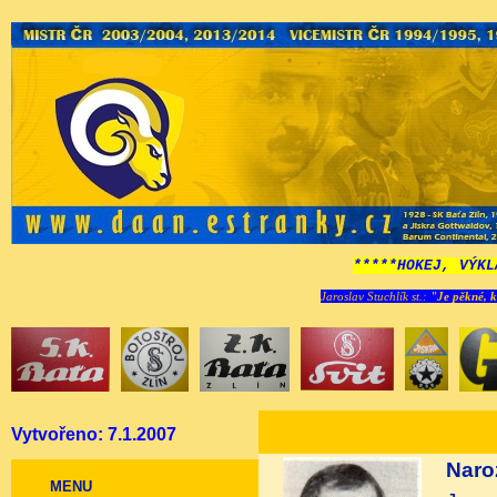
*****HOKEJ, VÝKL
Jaroslav Stuchlík st.:
"Je pěkné, k
Vytvořeno: 7.1.2007
Naro
MENU