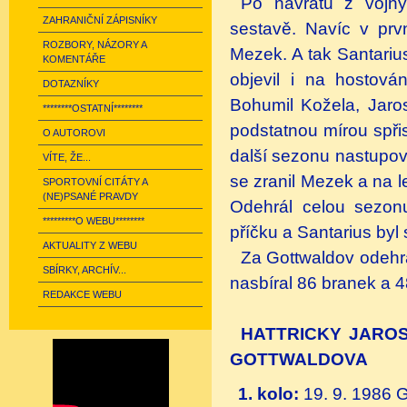
Po návratu z vojny
ZAHRANIČNÍ ZÁPISNÍKY
sestavě. Navíc v prv
ROZBORY, NÁZORY A
Mezek. A tak Santariu
KOMENTÁŘE
objevil i na hostová
DOTAZNÍKY
Bohumil Kožela, Jaros
********OSTATNÍ********
podstatnou mírou spřis
O AUTOROVI
další sezonu nastupov
VÍTE, ŽE...
se zranil Mezek a na l
SPORTOVNÍ CITÁTY A
(NE)PSANÉ PRAVDY
Odehrál celou sezonu
*********O WEBU********
příčku a Santarius byl
AKTUALITY Z WEBU
Za Gottwaldov odehrá
SBÍRKY, ARCHÍV...
nasbíral 86 branek a 4
REDAKCE WEBU
HATTRICKY JAROS
GOTTWALDOVA
1. kolo:
19. 9. 1986 G