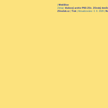
|
WebSlice
Zdroje:
klubový archiv PSG Zlín
,
Zlínský deník
Zlíneček.cz
|
Tisk
|
Aktualizováno: 3. 8. 2026
|
N