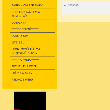
← Předchozí
ZAHRANIČNÍ ZÁPISNÍKY
ROZBORY, NÁZORY A
KOMENTÁŘE
DOTAZNÍKY
********OSTATNÍ********
O AUTOROVI
VÍTE, ŽE...
SPORTOVNÍ CITÁTY A
(NE)PSANÉ PRAVDY
*********O WEBU********
AKTUALITY Z WEBU
SBÍRKY, ARCHÍV...
REDAKCE WEBU