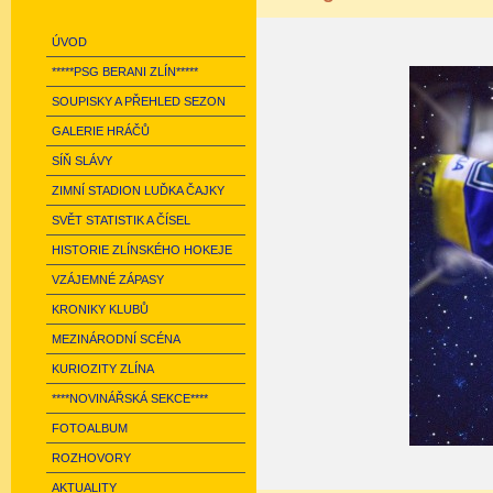
ÚVOD
*****PSG BERANI ZLÍN*****
SOUPISKY A PŘEHLED SEZON
GALERIE HRÁČŮ
SÍŇ SLÁVY
ZIMNÍ STADION LUĎKA ČAJKY
SVĚT STATISTIK A ČÍSEL
HISTORIE ZLÍNSKÉHO HOKEJE
VZÁJEMNÉ ZÁPASY
KRONIKY KLUBŮ
MEZINÁRODNÍ SCÉNA
KURIOZITY ZLÍNA
****NOVINÁŘSKÁ SEKCE****
FOTOALBUM
ROZHOVORY
AKTUALITY