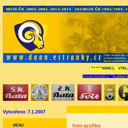
*****HOKEJ, VÝKL
Jaroslav Stuchlík st.:
"Je pěkné, k
Vytvořeno: 7.1.2007
foto-grafika
MENU