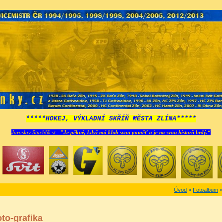
*****HOKEJ, VÝKLADNÍ SKŘÍŇ MĚSTA ZLÍNA*****
Jaroslav Stuchlík st.:
"Je pěkné, když má klub svou paměť a je na svou historii hrdý.“
Úvod
»
Fotoalbum
oto-grafika