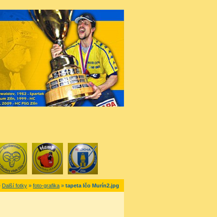
»
Další fotky
»
foto-grafika
»
tapeta Ičo Murín2.jpg