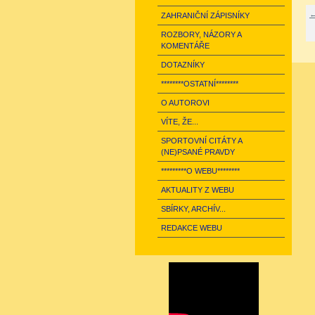
←
ZAHRANIČNÍ ZÁPISNÍKY
ROZBORY, NÁZORY A
KOMENTÁŘE
DOTAZNÍKY
********OSTATNÍ********
O AUTOROVI
VÍTE, ŽE...
SPORTOVNÍ CITÁTY A
(NE)PSANÉ PRAVDY
*********O WEBU********
AKTUALITY Z WEBU
SBÍRKY, ARCHÍV...
REDAKCE WEBU