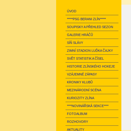
ÚVOD
*****PSG BERANI ZLÍN*****
SOUPISKY A PŘEHLED SEZON
GALERIE HRÁČŮ
SÍŇ SLÁVY
ZIMNÍ STADION LUĎKA ČAJKY
SVĚT STATISTIK A ČÍSEL
HISTORIE ZLÍNSKÉHO HOKEJE
VZÁJEMNÉ ZÁPASY
KRONIKY KLUBŮ
MEZINÁRODNÍ SCÉNA
KURIOZITY ZLÍNA
****NOVINÁŘSKÁ SEKCE****
FOTOALBUM
ROZHOVORY
AKTUALITY