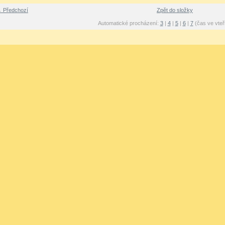
 Předchozí
Zpět do složky
Automatické procházení:
3
|
4
|
5
|
6
|
7
(čas ve vteř