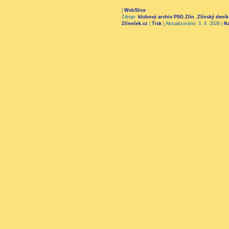
|
WebSlice
Zdroje:
klubový archiv PSG Zlín
,
Zlínský deník
Zlíneček.cz
|
Tisk
|
Aktualizováno: 3. 8. 2026
|
N