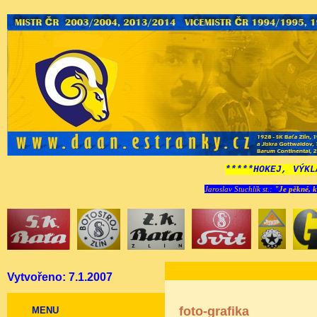
*****HOKEJ, VÝKL
Jaroslav Stuchlík st.:
"Je pěkné, k
Vytvořeno: 7.1.2007
foto-grafika
MENU