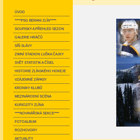
ÚVOD
*****PSG BERANI ZLÍN*****
SOUPISKY A PŘEHLED SEZON
GALERIE HRÁČŮ
SÍŇ SLÁVY
ZIMNÍ STADION LUĎKA ČAJKY
SVĚT STATISTIK A ČÍSEL
HISTORIE ZLÍNSKÉHO HOKEJE
VZÁJEMNÉ ZÁPASY
KRONIKY KLUBŮ
MEZINÁRODNÍ SCÉNA
KURIOZITY ZLÍNA
****NOVINÁŘSKÁ SEKCE****
FOTOALBUM
ROZHOVORY
AKTUALITY