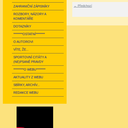
← Předchozí
ZAHRANIČNÍ ZÁPISNÍKY
ROZBORY, NÁZORY A
KOMENTÁŘE
DOTAZNÍKY
********OSTATNÍ********
O AUTOROVI
VÍTE, ŽE...
SPORTOVNÍ CITÁTY A
(NE)PSANÉ PRAVDY
*********O WEBU********
AKTUALITY Z WEBU
SBÍRKY, ARCHÍV...
REDAKCE WEBU