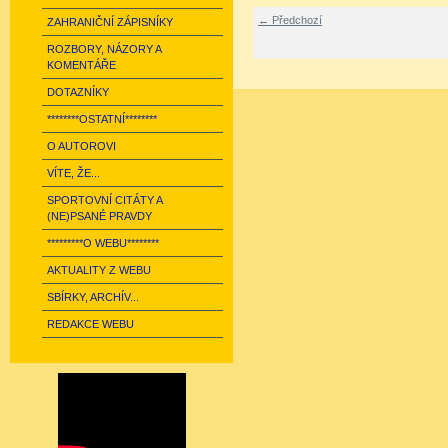
← Předchozí
ZAHRANIČNÍ ZÁPISNÍKY
ROZBORY, NÁZORY A
KOMENTÁŘE
DOTAZNÍKY
********OSTATNÍ********
O AUTOROVI
VÍTE, ŽE...
SPORTOVNÍ CITÁTY A
(NE)PSANÉ PRAVDY
*********O WEBU********
AKTUALITY Z WEBU
SBÍRKY, ARCHÍV...
REDAKCE WEBU