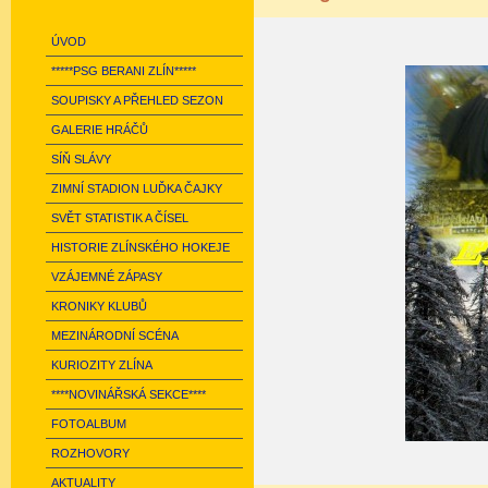
ÚVOD
*****PSG BERANI ZLÍN*****
SOUPISKY A PŘEHLED SEZON
GALERIE HRÁČŮ
SÍŇ SLÁVY
ZIMNÍ STADION LUĎKA ČAJKY
SVĚT STATISTIK A ČÍSEL
HISTORIE ZLÍNSKÉHO HOKEJE
VZÁJEMNÉ ZÁPASY
KRONIKY KLUBŮ
MEZINÁRODNÍ SCÉNA
KURIOZITY ZLÍNA
****NOVINÁŘSKÁ SEKCE****
FOTOALBUM
ROZHOVORY
AKTUALITY