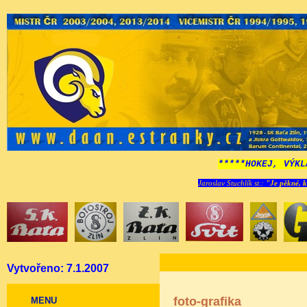
*****HOKEJ, VÝKL
Jaroslav Stuchlík st.:
"Je pěkné, k
Vytvořeno: 7.1.2007
foto-grafika
MENU