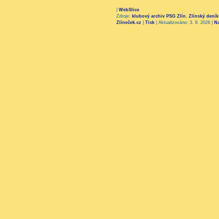
|
WebSlice
Zdroje:
klubový archiv PSG Zlín
,
Zlínský deník
Zlíneček.cz
|
Tisk
|
Aktualizováno: 3. 8. 2026
|
N