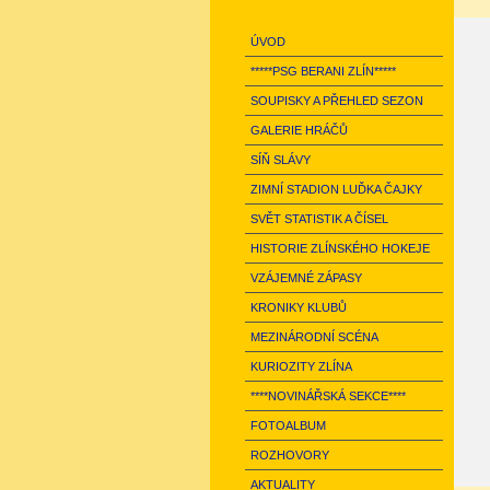
ÚVOD
*****PSG BERANI ZLÍN*****
SOUPISKY A PŘEHLED SEZON
GALERIE HRÁČŮ
SÍŇ SLÁVY
ZIMNÍ STADION LUĎKA ČAJKY
SVĚT STATISTIK A ČÍSEL
HISTORIE ZLÍNSKÉHO HOKEJE
VZÁJEMNÉ ZÁPASY
KRONIKY KLUBŮ
MEZINÁRODNÍ SCÉNA
KURIOZITY ZLÍNA
****NOVINÁŘSKÁ SEKCE****
FOTOALBUM
ROZHOVORY
AKTUALITY