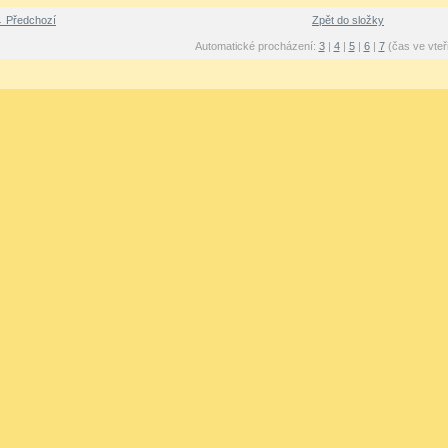
 Předchozí
Zpět do složky
Automatické procházení:
3
|
4
|
5
|
6
|
7
(čas ve vteř