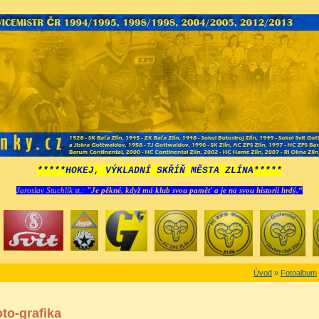
*****HOKEJ, VÝKLADNÍ SKŘÍŇ MĚSTA ZLÍNA*****
Jaroslav Stuchlík st.:
"Je pěkné, když má klub svou paměť a je na svou historii hrdý.“
Úvod
»
Fotoalbum
oto-grafika