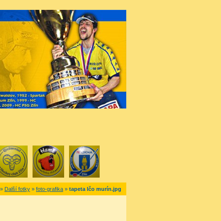
»
Další fotky
»
foto-grafika
»
tapeta Ičo murín.jpg