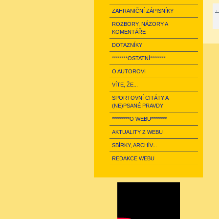
←
ZAHRANIČNÍ ZÁPISNÍKY
ROZBORY, NÁZORY A
KOMENTÁŘE
DOTAZNÍKY
********OSTATNÍ********
O AUTOROVI
VÍTE, ŽE...
SPORTOVNÍ CITÁTY A
(NE)PSANÉ PRAVDY
*********O WEBU********
AKTUALITY Z WEBU
SBÍRKY, ARCHÍV...
REDAKCE WEBU