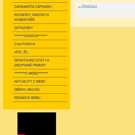
← Předchozí
ZAHRANIČNÍ ZÁPISNÍKY
ROZBORY, NÁZORY A
KOMENTÁŘE
DOTAZNÍKY
********OSTATNÍ********
O AUTOROVI
VÍTE, ŽE...
SPORTOVNÍ CITÁTY A
(NE)PSANÉ PRAVDY
*********O WEBU********
AKTUALITY Z WEBU
SBÍRKY, ARCHÍV...
REDAKCE WEBU