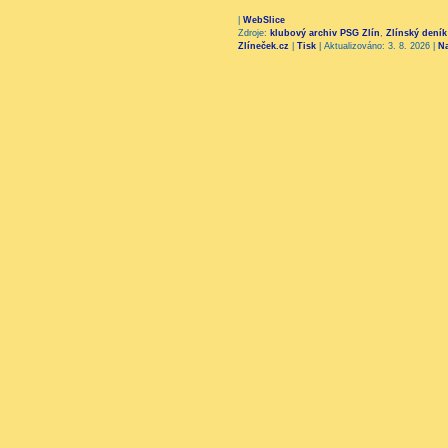
|
WebSlice
Zdroje:
klubový archiv PSG Zlín
,
Zlínský deník
Zlíneček.cz
|
Tisk
|
Aktualizováno: 3. 8. 2026
|
N