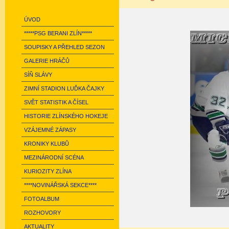
ÚVOD
*****PSG BERANI ZLÍN*****
SOUPISKY A PŘEHLED SEZON
GALERIE HRÁČŮ
SÍŇ SLÁVY
ZIMNÍ STADION LUĎKA ČAJKY
SVĚT STATISTIK A ČÍSEL
HISTORIE ZLÍNSKÉHO HOKEJE
VZÁJEMNÉ ZÁPASY
KRONIKY KLUBŮ
MEZINÁRODNÍ SCÉNA
KURIOZITY ZLÍNA
****NOVINÁŘSKÁ SEKCE****
FOTOALBUM
ROZHOVORY
AKTUALITY