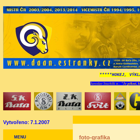
*****HOKEJ, VÝKL
Jaroslav Stuchlík st.:
"Je pěkné, k
Vytvořeno: 7.1.2007
foto-grafika
MENU