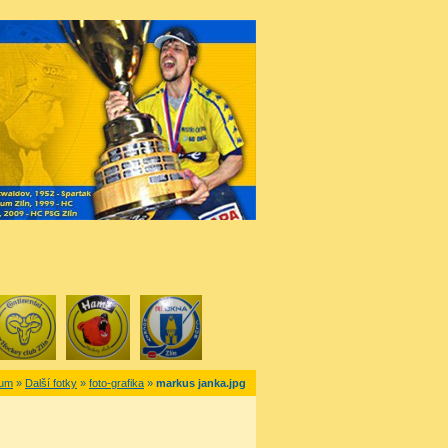
bum
»
Další fotky
»
foto-grafika
»
markus janka.jpg