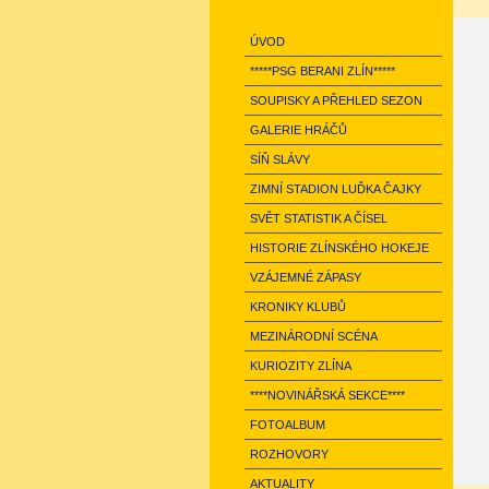
ÚVOD
*****PSG BERANI ZLÍN*****
SOUPISKY A PŘEHLED SEZON
GALERIE HRÁČŮ
SÍŇ SLÁVY
ZIMNÍ STADION LUĎKA ČAJKY
SVĚT STATISTIK A ČÍSEL
HISTORIE ZLÍNSKÉHO HOKEJE
VZÁJEMNÉ ZÁPASY
KRONIKY KLUBŮ
MEZINÁRODNÍ SCÉNA
KURIOZITY ZLÍNA
****NOVINÁŘSKÁ SEKCE****
FOTOALBUM
ROZHOVORY
AKTUALITY