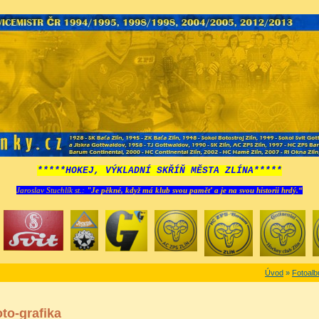
*****HOKEJ, VÝKLADNÍ SKŘÍŇ MĚSTA ZLÍNA*****
Jaroslav Stuchlík st.:
"Je pěkné, když má klub svou paměť a je na svou historii hrdý.“
Úvod
»
Fotoal
oto-grafika