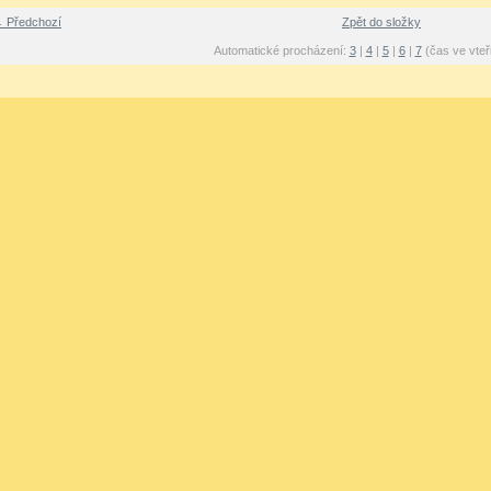
 Předchozí
Zpět do složky
Automatické procházení:
3
|
4
|
5
|
6
|
7
(čas ve vteř