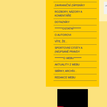
←
ZAHRANIČNÍ ZÁPISNÍKY
ROZBORY, NÁZORY A
KOMENTÁŘE
DOTAZNÍKY
********OSTATNÍ********
O AUTOROVI
VÍTE, ŽE...
SPORTOVNÍ CITÁTY A
(NE)PSANÉ PRAVDY
*********O WEBU********
AKTUALITY Z WEBU
SBÍRKY, ARCHÍV...
REDAKCE WEBU