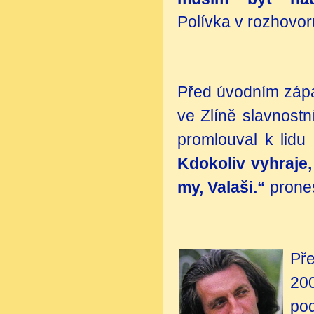
Polívka v rozhovor
Před úvodním zápa
ve Zlíně slavnostn
promlouval k lidu
Kdokoliv vyhraje,
my, Valaši.“
prones
Př
200
pod