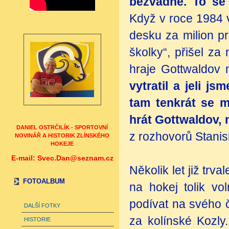
bezvadně. To se
Když v roce 1984 v
desku za milion p
školky“, přišel za
hraje Gottwaldov 
vytratil a jeli j
tam tenkrát se m
hrát Gottwaldov,
DANIEL OSTRČILÍK - SPORTOVNÍ
z rozhovorů Stanis
NOVINÁŘ A HISTORIK ZLÍNSKÉHO
HOKEJE
E-mail: Svec.Dan@seznam.cz
Několik let již trv
FOTOALBUM
na hokej tolik vo
podívat na svého č
DALŠÍ FOTKY
za kolínské Kozly.
HISTORIE