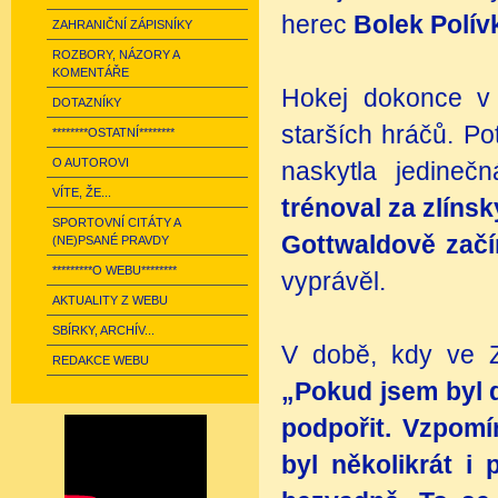
herec
Bolek Polív
ZAHRANIČNÍ ZÁPISNÍKY
ROZBORY, NÁZORY A
KOMENTÁŘE
Hokej dokonce v d
DOTAZNÍKY
starších hráčů. Po
********OSTATNÍ********
O AUTOROVI
naskytla jedine
VÍTE, ŽE...
trénoval za zlíns
SPORTOVNÍ CITÁTY A
Gottwaldově začí
(NE)PSANÉ PRAVDY
*********O WEBU********
vyprávěl.
AKTUALITY Z WEBU
SBÍRKY, ARCHÍV...
V době, kdy ve Zl
REDAKCE WEBU
„Pokud jsem byl d
podpořit. Vzpomí
byl několikrát i