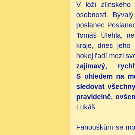
V lóži zlínského
osobnosti. Bývalý
poslanec Poslane
Tomáš Úlehla, ne
kraje, dnes jeho
hokej řadí mezi sv
zajímavý, ryc
S ohledem na mé
sledovat všechny
pravidelně, ovše
Lukáš.
Fanouškům se možn