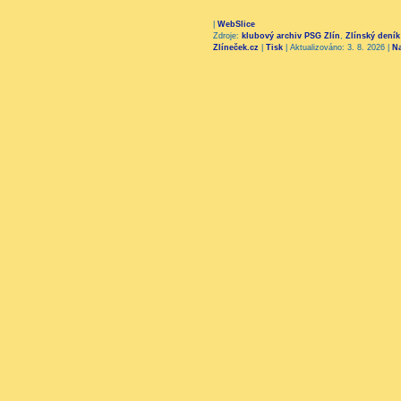
|
WebSlice
Zdroje:
klubový archiv PSG Zlín
,
Zlínský deník
Zlíneček.cz
|
Tisk
|
Aktualizováno: 3. 8. 2026
|
N