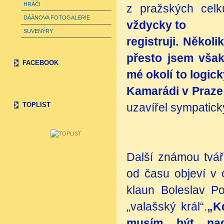
HRÁČI
z pražských celk
DÁÁNOVA FOTOGALERIE
vždycky to
SUVENÝRY
registruji. Několi
přesto jsem však
FACEBOOK
mé okolí to logic
Kamarádi v Praze 
TOPLIST
uzavířel sympatic
Další známou tváří
od času objeví v 
klaun Boleslav P
„valašský král“.
„Kd
musím být nad