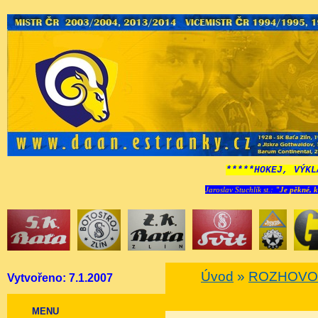
*****HOKEJ, VÝKL
Jaroslav Stuchlík st.:
"Je pěkné, k
Úvod
»
ROZHOVO
Vytvořeno: 7.1.2007
MENU