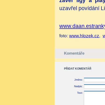
závěr ligy a play
uzavřel povídání L
www.daan.estrank
foto:
www.hlozek.cz
,
Komentáře
PŘIDAT KOMENTÁŘ
Jméno:
Nadpis:
Text: