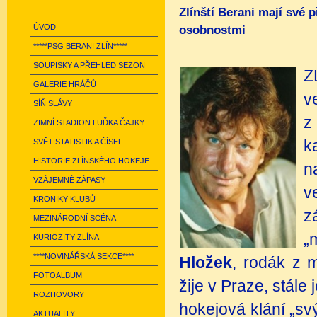
Zlínští Berani mají své 
ÚVOD
osobnostmi
*****PSG BERANI ZLÍN*****
SOUPISKY A PŘEHLED SEZON
Z
GALERIE HRÁČŮ
v
SÍŇ SLÁVY
z
ZIMNÍ STADION LUĎKA ČAJKY
SVĚT STATISTIK A ČÍSEL
k
HISTORIE ZLÍNSKÉHO HOKEJE
n
VZÁJEMNÉ ZÁPASY
v
KRONIKY KLUBŮ
z
MEZINÁRODNÍ SCÉNA
„
KURIOZITY ZLÍNA
****NOVINÁŘSKÁ SEKCE****
Hložek
, rodák z 
FOTOALBUM
žije v Praze, stál
ROZHOVORY
hokejová klání „sv
AKTUALITY