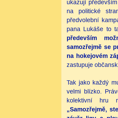
ukazují především
na politické str
předvolební kampa
pana Lukáše to t
především mož
samozřejmě se pr
na hokejovém zá
zastupuje občansk
Tak jako každý mu
velmi blízko. Prá
kolektivní hru
„Samozřejmě, ste