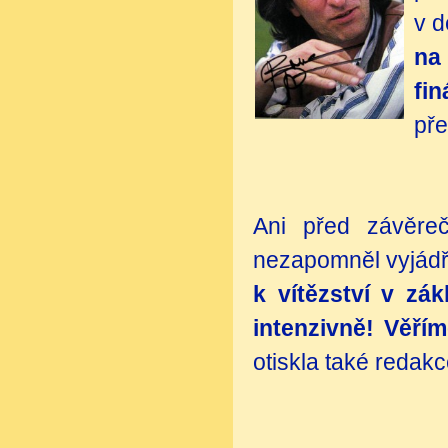
v 
na
fi
pře
Ani před závěre
nezapomněl vyjádři
k vítězství v zák
intenzivně! Věř
otiskla také redak