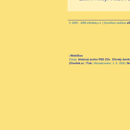
© 2005 - 2008 eStránky.cz | Vytvořeno službou
eS
|
WebSlice
Zdroje:
klubový archiv PSG Zlín
,
Zlínský deník
Zlíneček.cz
|
Tisk
|
Aktualizováno: 3. 8. 2026
|
N