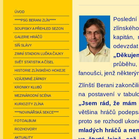
ÚVOD
Poslední
*****PSG BERANI ZLÍN*****
zlínskéh
SOUPISKY A PŘEHLED SEZON
kapitán, 
GALERIE HRÁČŮ
odevzda
SÍŇ SLÁVY
„Děkuje
ZIMNÍ STADION LUĎKA ČAJKY
SVĚT STATISTIK A ČÍSEL
průběhu,
HISTORIE ZLÍNSKÉHO HOKEJE
fanoušci, jenž některý
VZÁJEMNÉ ZÁPASY
Zlínští Berani zakonči
KRONIKY KLUBŮ
na postavení v tabulc
MEZINÁRODNÍ SCÉNA
„Jsem rád, že mám 
KURIOZITY ZLÍNA
většina hráčů podeps
****NOVINÁŘSKÁ SEKCE****
proto se rozhodl ukonč
FOTOALBUM
mladých hráčů a není
ROZHOVORY
AKTUALITY