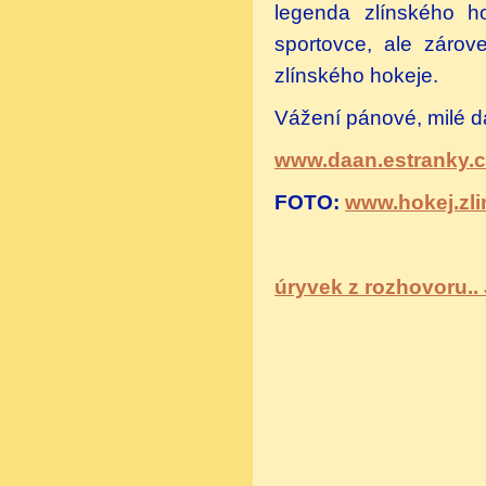
legenda zlínského ho
sportovce, ale zárov
zlínského hokeje.
Vážení pánové, milé 
www.daan.estranky.c
FOTO:
www.hokej.zli
úryvek z rozhovoru..