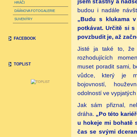
jsem šťastný a nadš
HRÁČI
budou i nadále návště
DÁÁNOVA FOTOGALERIE
„Budu s klukama v 
SUVENÝRY
potkávat. Určitě si s
povzbudit je, až začn
FACEBOOK
Jisté ja také to, ž
rozhodujících
momen
TOPLIST
muset poradit sami, 
vůdce, který je mn
bojovností, houžev
odolností ve vypjatých 
Jak sám přiznal, nel
dráha.
„Po této karié
u hokeje mi bohatě st
čas se svými dceram