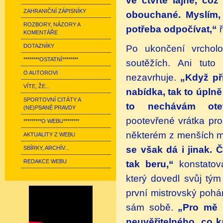
ve čtvrté lajně, co
ZAHRANIČNÍ ZÁPISNÍKY
obouchané. Myslím, 
ROZBORY, NÁZORY A
potřeba odpočívat,“
KOMENTÁŘE
DOTAZNÍKY
Po ukončení vrcholo
********OSTATNÍ********
soutěžích. Ani tuto
v
O AUTOROVI
nezavrhuje.
„Když př
VÍTE, ŽE...
nabídka, tak to úplně
SPORTOVNÍ CITÁTY A
to nechávám otev
(NE)PSANÉ PRAVDY
pootevřené vrátka pr
*********O WEBU********
některém z menších m
AKTUALITY Z WEBU
se však dá i jinak. Č
SBÍRKY, ARCHÍV...
REDAKCE WEBU
tak beru,“
konstatov
který dovedl svůj tý
první mistrovský pohár
sám sobě.
„Pro mě 
neuvěřitelného, co k