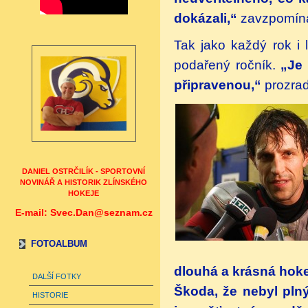
dokázali,“
zavzpomína
Tak jako každý rok i 
podařený ročník.
„Je
připravenou,“
prozrad
DANIEL OSTRČILÍK - SPORTOVNÍ
NOVINÁŘ A HISTORIK ZLÍNSKÉHO
HOKEJE
E-mail: Svec.Dan@seznam.cz
FOTOALBUM
dlouhá a krásná hokej
DALŠÍ FOTKY
Škoda, že nebyl plný
HISTORIE