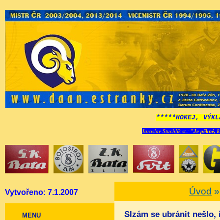
*****HOKEJ, VÝKL
Jaroslav Stuchlík st.:
"Je pěkné, k
Úvod
Vytvořeno: 7.1.2007
Slzám se ubránit nešlo, 
MENU