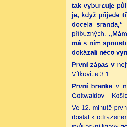
tak vyburcuje půl
je, když přijede 
docela sranda,“
p
příbuzných.
„Máma
má s ním spoustu 
dokázali něco vym
První zápas v nej
Vítkovice 3:1
První branka v n
Gottwaldov – Košic
Ve 12. minutě první
dostal k odraženém
svůj první ligový g