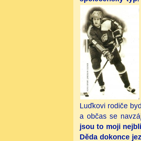
Luďkovi rodiče bydl
a občas se navzá
jsou to moji nejb
Děda dokonce jezd