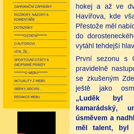
hokej a až ve dv
ZAHRANIČNÍ ZÁPISNÍKY
Havířova, kde vša
ROZBORY, NÁZORY A
KOMENTÁŘE
Přestože měl nabíd
DOTAZNÍKY
do dorosteneckéh
********OSTATNÍ********
O AUTOROVI
vytáhl tehdejší hla
VÍTE, ŽE...
První sezonu s 
SPORTOVNÍ CITÁTY A
(NE)PSANÉ PRAVDY
pravidelně nastup
*********O WEBU********
se zkušeným Zde
AKTUALITY Z WEBU
ještě jako osmn
SBÍRKY, ARCHÍV...
„Luděk byl p
REDAKCE WEBU
kamarádský, u
úsměvem a nadhl
měl talent, byl