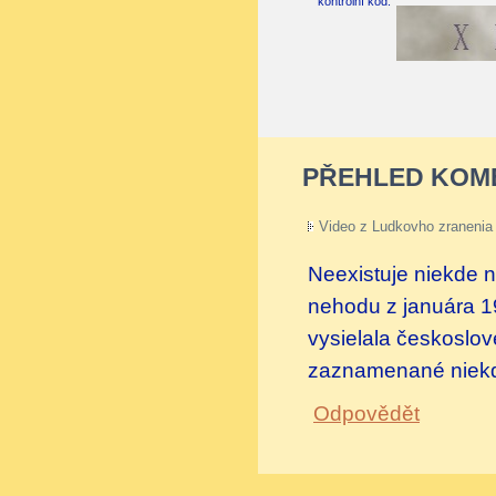
kontrolní kód:
PŘEHLED KOM
Video z Ludkovho zranenia
Neexistuje niekde n
nehodu z januára 19
vysielala českoslov
zaznamenané niekd
Odpovědět