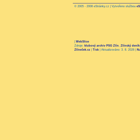
© 2005 - 2008 eStránky.cz | Vytvořeno službou
eS
|
WebSlice
Zdroje:
klubový archiv PSG Zlín
,
Zlínský deník
Zlíneček.cz
|
Tisk
|
Aktualizováno: 3. 8. 2026
|
N