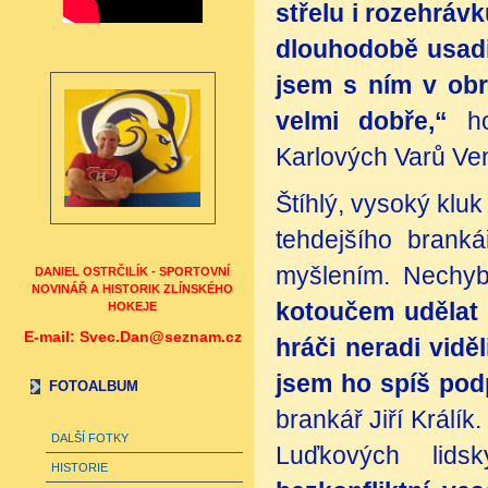
střelu i rozehráv
dlouhodobě usadit
jsem s ním v obr
velmi dobře,“
h
Karlových Varů Ve
Štíhlý, vysoký klu
tehdejšího branká
myšlením. Nechy
DANIEL OSTRČILÍK - SPORTOVNÍ
NOVINÁŘ A HISTORIK ZLÍNSKÉHO
kotoučem udělat k
HOKEJE
E-mail: Svec.Dan@seznam.cz
hráči neradi viděl
jsem ho spíš pod
FOTOALBUM
brankář Jiří Králí
DALŠÍ FOTKY
Luďkových lids
HISTORIE