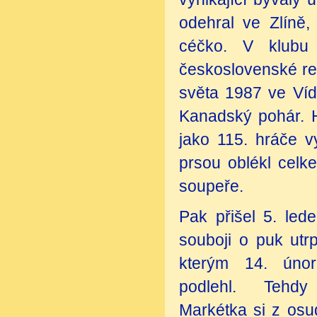
odehral ve Zlíně,
céčko. V klubu 
československé re
světa 1987 ve Víd
Kanadský pohár. H
jako 115. hráče 
prsou oblékl celke
soupeře.
Pak přišel 5. le
souboji o puk ut
kterým 14. úno
podlehl. Tehdy
Markétka si z os