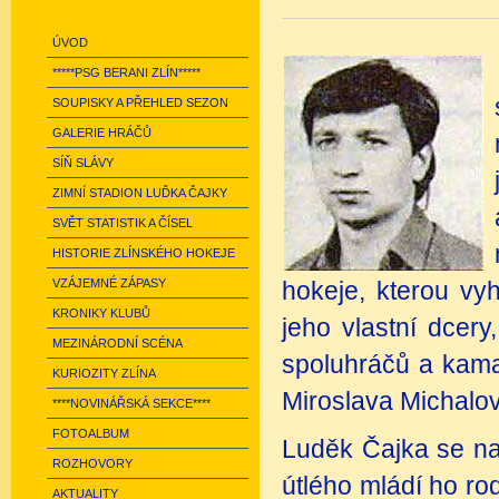
ÚVOD
*****PSG BERANI ZLÍN*****
SOUPISKY A PŘEHLED SEZON
GALERIE HRÁČŮ
SÍŇ SLÁVY
ZIMNÍ STADION LUĎKA ČAJKY
SVĚT STATISTIK A ČÍSEL
HISTORIE ZLÍNSKÉHO HOKEJE
VZÁJEMNÉ ZÁPASY
hokeje, kterou v
KRONIKY KLUBŮ
jeho vlastní dcery
MEZINÁRODNÍ SCÉNA
spoluhráčů a kama
KURIOZITY ZLÍNA
Miroslava Michalov
****NOVINÁŘSKÁ SEKCE****
FOTOALBUM
Luděk Čajka se na
ROZHOVORY
útlého mládí ho rod
AKTUALITY