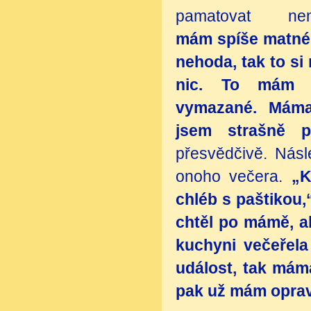
pamatovat nem
mám spíše matné.
nehoda, tak to si
nic. To mám 
vymazané. Máma 
jsem strašně p
přesvědčivě. Násl
onoho večera.
„K
chléb s paštikou,
chtěl po mámě, a
kuchyni večeřela
událost, tak mám
pak už mám oprav