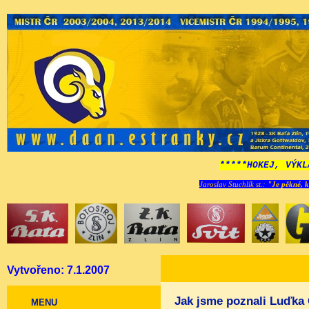
*****HOKEJ, VÝKL
Jaroslav Stuchlík st.:
"Je pěkné, k
Vytvořeno: 7.1.2007
Jak jsme poznali Luďka 
MENU