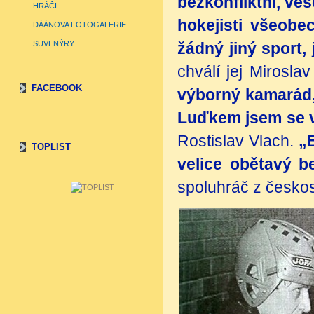
bezkonfliktní, ves
HRÁČI
hokejisti všeobe
DÁÁNOVA FOTOGALERIE
SUVENÝRY
žádný jiný sport, 
chválí jej Mirosla
FACEBOOK
výborný kamarád,
Luďkem jsem se v
Rostislav Vlach.
„
TOPLIST
velice obětavý b
spoluhráč z česko