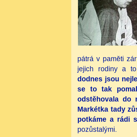
pátrá v paměti zár
jejich rodiny a t
dodnes jsou nejl
se to tak poma
odstěhovala do 
Markétka tady zůs
potkáme a rádi 
pozůstalými.