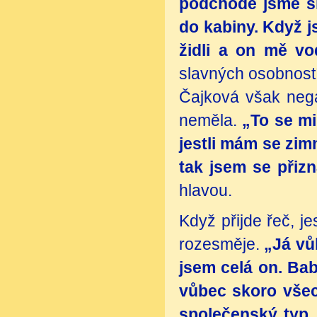
podchodě jsme si 
do kabiny. Když j
židli a on mě vo
slavných osobnost
Čajková však neg
neměla.
„To se mi
jestli mám se zi
tak jsem se přizn
hlavou.
Když přijde řeč, je
rozesměje.
„Já vů
jsem celá on. Bab
vůbec skoro vše
společenský typ.