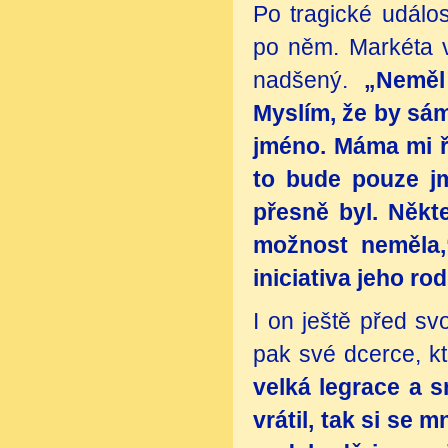
Po tragické událo
po něm. Markéta 
nadšený.
„Neměl 
Myslím, že by sám
jméno. Máma mi ří
to bude pouze j
přesně byl. Někte
možnost neměla
iniciativa jeho ro
I on ještě před sv
pak své dcerce, kt
velká legrace a 
vrátil, tak si se 