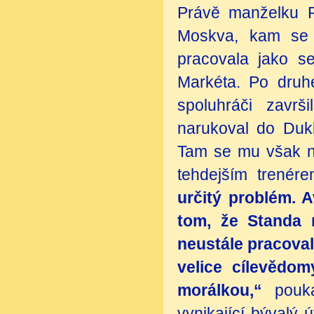
Právě manželku R
Moskva, kam se t
pracovala jako se
Markéta. Po druh
spoluhráči završ
narukoval do Dukl
Tam se mu však ne
tehdejším trenér
určitý problém. A
tom, že Standa 
neustále pracoval
velice cílevědo
morálkou,“
pouk
vynikající bývalý ú