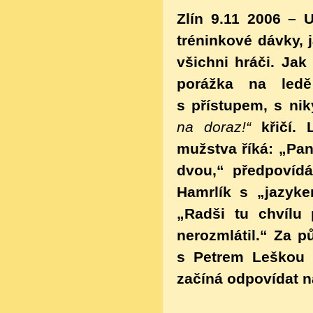
Zlín 9.11 2006 – 
tréninkové dávky, 
všichni hráči. Jak
porážka na ledě
s přístupem, s nik
na doraz!“
křičí.
mužstva říká: „Pan
dvou,“ předpovídá
Hamrlík s „jazyk
„Radši tu chvílu
nerozmlátil.“ Za 
s Petrem Leškou 
začíná odpovídat n