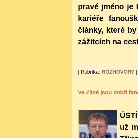
pravé jméno je
kariéře fanoušk
články, které by
zážitcích na ces
|
Rubrika:
ROZHOVORY
Ve Zlíně jsou dobří fan
ÚSTÍ
už m