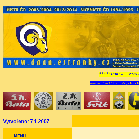
*****HOKEJ, VÝKL
Jaroslav Stuchlík st.:
"Je pěkné, k
Vytvořeno: 7.1.2007
MENU