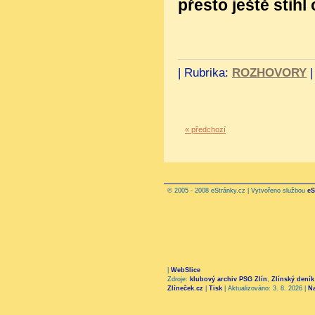
přesto ještě stih
|
Rubrika:
ROZHOVORY
« předchozí
© 2005 - 2008 eStránky.cz | Vytvořeno službou
eS
|
WebSlice
Zdroje:
klubový archiv PSG Zlín
,
Zlínský deník
Zlíneček.cz
|
Tisk
|
Aktualizováno: 3. 8. 2026
|
N