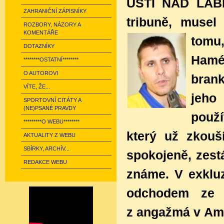
ÚSTÍ NAD LA
ZAHRANIČNÍ ZÁPISNÍKY
tribuně, musel 
ROZBORY, NÁZORY A
KOMENTÁŘE
tomu,
DOTAZNÍKY
Hamé.
********OSTATNÍ********
O AUTOROVI
brank
VÍTE, ŽE...
jeho
SPORTOVNÍ CITÁTY A
(NE)PSANÉ PRAVDY
použí
*********O WEBU********
který už zkouš
AKTUALITY Z WEBU
SBÍRKY, ARCHÍV...
spokojeně, zestá
REDAKCE WEBU
známe. V exkluz
odchodem ze Z
z angažmá v Ame