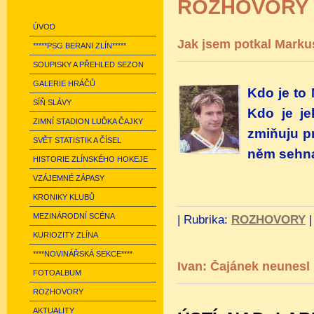
ROZHOVORY
ÚVOD
Jak jsem potkal Marku
*****PSG BERANI ZLÍN*****
SOUPISKY A PŘEHLED SEZON
GALERIE HRÁČŮ
Kdo je to
SÍŇ SLÁVY
Kdo je je
ZIMNÍ STADION LUĎKA ČAJKY
zmiňuju p
SVĚT STATISTIK A ČÍSEL
něm sehna
HISTORIE ZLÍNSKÉHO HOKEJE
VZÁJEMNÉ ZÁPASY
KRONIKY KLUBŮ
MEZINÁRODNÍ SCÉNA
|
Rubrika:
ROZHOVORY
KURIOZITY ZLÍNA
****NOVINÁŘSKÁ SEKCE****
Ivan: Čajánek neunesl 
FOTOALBUM
ROZHOVORY
AKTUALITY