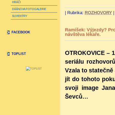
HRÁČI
DÁÁNOVA FOTOGALERIE
|
Rubrika:
ROZHOVORY
SUVENÝRY
Ramíšek: Výjezdy? Pro
FACEBOOK
návštěva lékaře.
OTROKOVICE – 12
TOPLIST
seriálu rozhovor
Vzala to statečně 
jít do tohoto pok
svoji image Jana
Ševců…