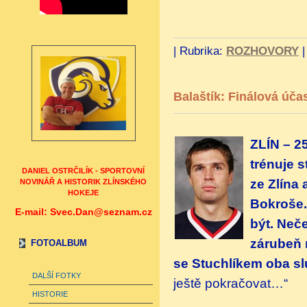
|
Rubrika:
ROZHOVORY
Balaštík: Finálová úča
ZLÍN – 2
trénuje 
DANIEL OSTRČILÍK - SPORTOVNÍ
ze Zlína 
NOVINÁŘ A HISTORIK ZLÍNSKÉHO
HOKEJE
Bokroše.
E-mail: Svec.Dan@seznam.cz
být. Neče
zárubeň 
FOTOALBUM
se Stuchlíkem oba slu
DALŠÍ FOTKY
ještě pokračovat…“
HISTORIE