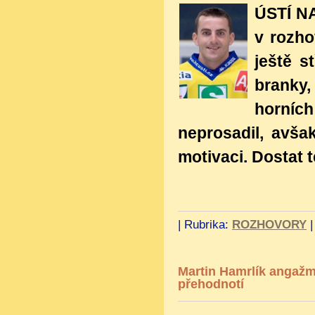
ÚSTÍ NA
v rozho
ještě s
branky,
horníc
neprosadil, avša
motivaci. Dostat t
|
Rubrika:
ROZHOVORY
Martin Hamrlík angažmá
přehodnotí