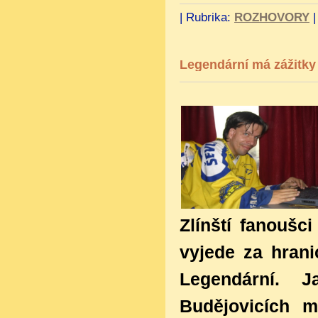
|
Rubrika:
ROZHOVORY
Legendární má zážitky 
Zlínští fanoušc
vyjede za hrani
Legendární. 
Budějovicích 