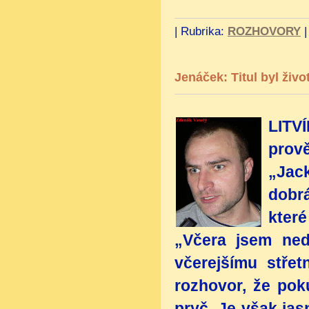
|
Rubrika:
ROZHOVORY
Jenáček: Titul byl živo
LITV
prově
„Jac
dobr
které
„Včera jsem ned
včerejšímu střet
rozhovor, že poku
pryč. Je však ja