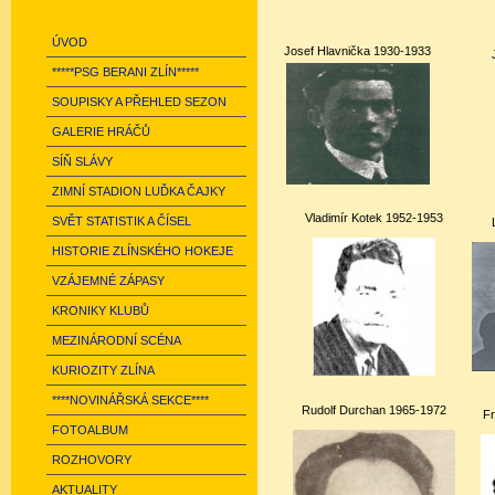
ÚVOD
Josef Hlavnička 1930-1933
*****PSG BERANI ZLÍN*****
SOUPISKY A PŘEHLED SEZON
GALERIE HRÁČŮ
SÍŇ SLÁVY
ZIMNÍ STADION LUĎKA ČAJKY
Vladimír Kotek
1952-1953
SVĚT STATISTIK A ČÍSEL
HISTORIE ZLÍNSKÉHO HOKEJE
VZÁJEMNÉ ZÁPASY
KRONIKY KLUBŮ
MEZINÁRODNÍ SCÉNA
KURIOZITY ZLÍNA
****NOVINÁŘSKÁ SEKCE****
Rudolf Durchan 1965-1972
Fr
FOTOALBUM
ROZHOVORY
AKTUALITY