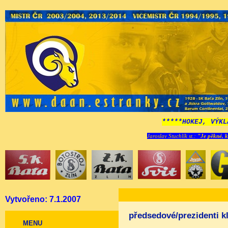
*****HOKEJ, VÝKL
Jaroslav Stuchlík st.:
"Je pěkné, k
Vytvořeno: 7.1.2007
předsedové/prezidenti k
MENU