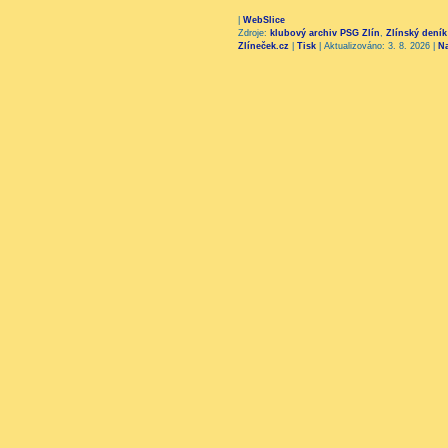
|
WebSlice
Zdroje:
klubový archiv PSG Zlín
,
Zlínský deník
Zlíneček.cz
|
Tisk
|
Aktualizováno: 3. 8. 2026
|
N