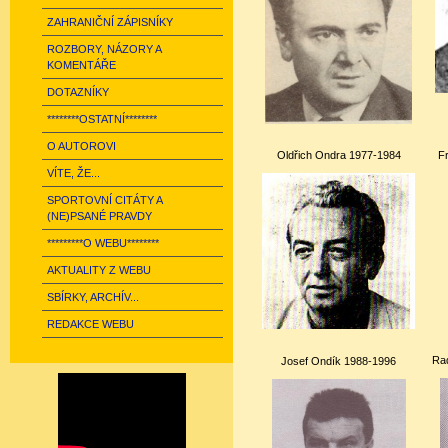
ZAHRANIČNÍ ZÁPISNÍKY
ROZBORY, NÁZORY A
KOMENTÁŘE
DOTAZNÍKY
********OSTATNÍ********
O AUTOROVI
Oldřich Ondra 1977-1984
F
VÍTE, ŽE...
SPORTOVNÍ CITÁTY A
(NE)PSANÉ PRAVDY
*********O WEBU********
AKTUALITY Z WEBU
SBÍRKY, ARCHÍV...
REDAKCE WEBU
Ra
Josef Ondík 1988-1996