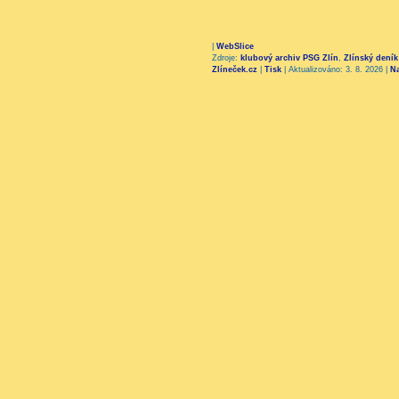
|
WebSlice
Zdroje:
klubový archiv PSG Zlín
,
Zlínský deník
Zlíneček.cz
|
Tisk
|
Aktualizováno: 3. 8. 2026
|
N