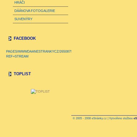
HRÁČI
DÁÁNOVA FOTOGALERIE
SUVENÝRY
FACEBOOK
PAGES/WWWDAANESTRANKYCZ/265087506076?
REF=STREAM
TOPLIST
© 2005 - 2008 eStránky.cz | Vytvořeno službou
eS