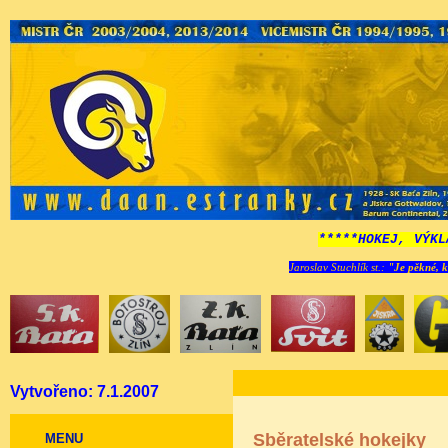
*****HOKEJ, VÝKL
Jaroslav Stuchlík st.:
"Je pěkné, k
Vytvořeno: 7.1.2007
Sběratelské hokejky
MENU