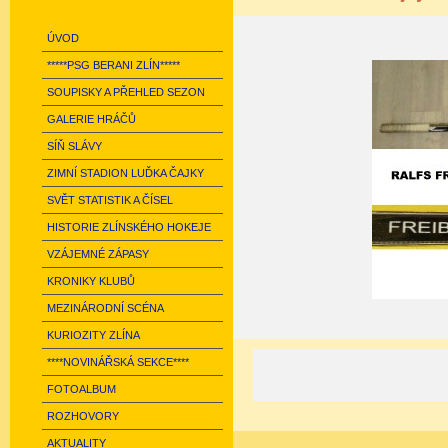
ÚVOD
*****PSG BERANI ZLÍN*****
SOUPISKY A PŘEHLED SEZON
GALERIE HRÁČŮ
SÍŇ SLÁVY
ZIMNÍ STADION LUĎKA ČAJKY
SVĚT STATISTIK A ČÍSEL
HISTORIE ZLÍNSKÉHO HOKEJE
VZÁJEMNÉ ZÁPASY
KRONIKY KLUBŮ
MEZINÁRODNÍ SCÉNA
KURIOZITY ZLÍNA
****NOVINÁŘSKÁ SEKCE****
FOTOALBUM
ROZHOVORY
AKTUALITY