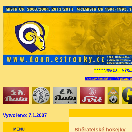
*****HOKEJ, VÝKL
Jaroslav Stuchlík st.:
"Je pěkné, k
Vytvořeno: 7.1.2007
Sběratelské hokejky
MENU