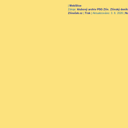
|
WebSlice
Zdroje:
klubový archiv PSG Zlín
,
Zlínský deník
Zlíneček.cz
|
Tisk
|
Aktualizováno: 3. 8. 2026
|
N