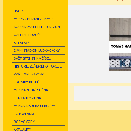
ÚVOD
*****PSG BERANI ZLÍN*****
SOUPISKY A PŘEHLED SEZON
GALERIE HRÁČŮ
SÍŇ SLÁVY
ZIMNÍ STADION LUĎKA ČAJKY
SVĚT STATISTIK A ČÍSEL
HISTORIE ZLÍNSKÉHO HOKEJE
VZÁJEMNÉ ZÁPASY
KRONIKY KLUBŮ
MEZINÁRODNÍ SCÉNA
KURIOZITY ZLÍNA
****NOVINÁŘSKÁ SEKCE****
FOTOALBUM
ROZHOVORY
AKTUALITY