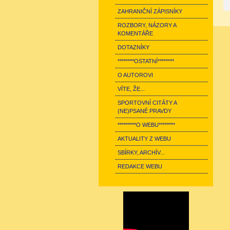
ZAHRANIČNÍ ZÁPISNÍKY
ROZBORY, NÁZORY A
KOMENTÁŘE
DOTAZNÍKY
********OSTATNÍ********
O AUTOROVI
VÍTE, ŽE...
SPORTOVNÍ CITÁTY A
(NE)PSANÉ PRAVDY
*********O WEBU********
AKTUALITY Z WEBU
SBÍRKY, ARCHÍV...
REDAKCE WEBU