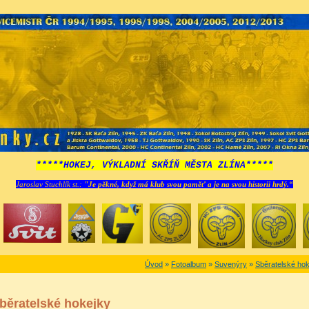
*****HOKEJ, VÝKLADNÍ SKŘÍŇ MĚSTA ZLÍNA*****
Jaroslav Stuchlík st.:
"Je pěkné, když má klub svou paměť a je na svou historii hrdý.“
Úvod
»
Fotoalbum
»
Suvenýry
»
Sběratelské ho
běratelské hokejky