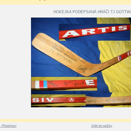
HOKEJKA PODEPSANÁ HRÁČI TJ GOTTW
 Předchozí
Zpět do složky