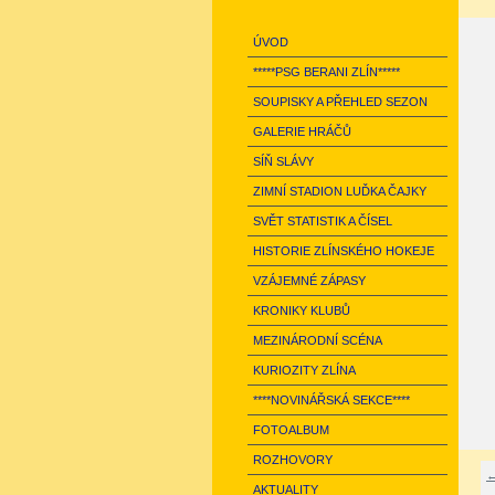
ÚVOD
*****PSG BERANI ZLÍN*****
SOUPISKY A PŘEHLED SEZON
GALERIE HRÁČŮ
SÍŇ SLÁVY
ZIMNÍ STADION LUĎKA ČAJKY
SVĚT STATISTIK A ČÍSEL
HISTORIE ZLÍNSKÉHO HOKEJE
VZÁJEMNÉ ZÁPASY
KRONIKY KLUBŮ
MEZINÁRODNÍ SCÉNA
KURIOZITY ZLÍNA
****NOVINÁŘSKÁ SEKCE****
FOTOALBUM
ROZHOVORY
←
AKTUALITY