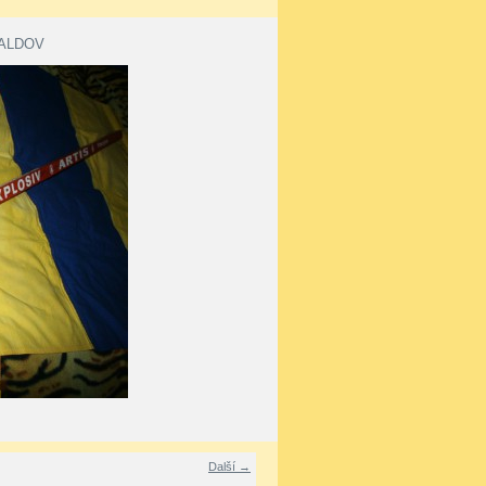
ALDOV
Další →