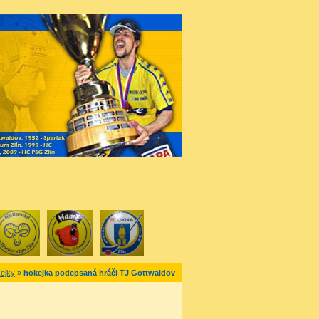
kejky
»
hokejka podepsaná hráči TJ Gottwaldov