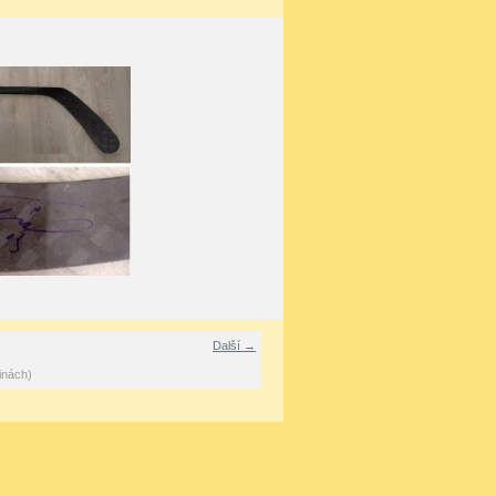
Další →
inách)