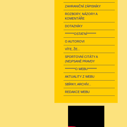
ZAHRANIČNÍ ZÁPISNÍKY
ROZBORY, NÁZORY A
KOMENTÁŘE
DOTAZNÍKY
********OSTATNÍ********
O AUTOROVI
VÍTE, ŽE...
SPORTOVNÍ CITÁTY A
(NE)PSANÉ PRAVDY
*********O WEBU********
AKTUALITY Z WEBU
SBÍRKY, ARCHÍV...
REDAKCE WEBU