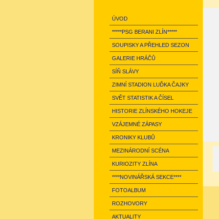
ÚVOD
*****PSG BERANI ZLÍN*****
SOUPISKY A PŘEHLED SEZON
GALERIE HRÁČŮ
SÍŇ SLÁVY
ZIMNÍ STADION LUĎKA ČAJKY
SVĚT STATISTIK A ČÍSEL
HISTORIE ZLÍNSKÉHO HOKEJE
VZÁJEMNÉ ZÁPASY
KRONIKY KLUBŮ
MEZINÁRODNÍ SCÉNA
KURIOZITY ZLÍNA
****NOVINÁŘSKÁ SEKCE****
FOTOALBUM
ROZHOVORY
AKTUALITY