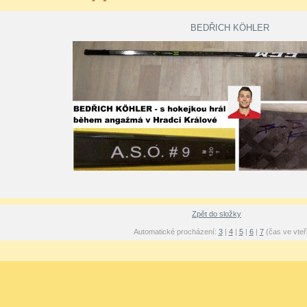
BEDŘICH KÖHLER
Zpět do složky
Automatické procházení:
3
|
4
|
5
|
6
|
7
(čas ve vteř