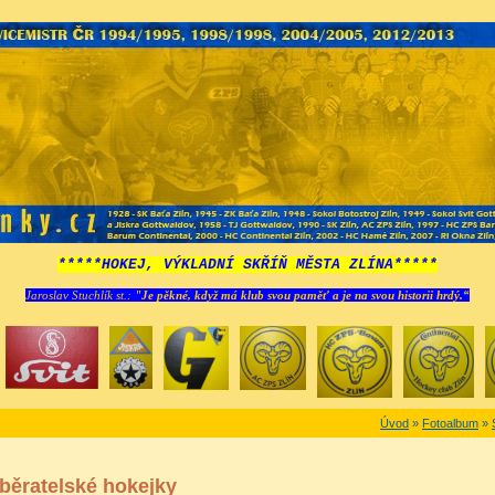
*****HOKEJ, VÝKLADNÍ SKŘÍŇ MĚSTA ZLÍNA*****
Jaroslav Stuchlík st.:
"Je pěkné, když má klub svou paměť a je na svou historii hrdý.“
Úvod
»
Fotoalbum
»
běratelské hokejky