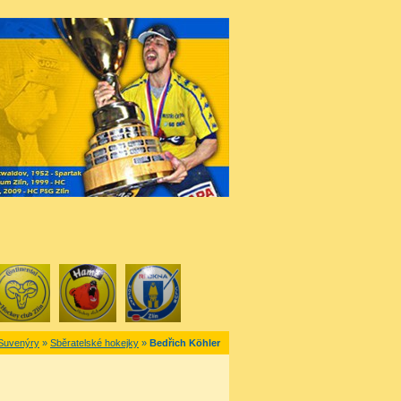
Suvenýry
»
Sběratelské hokejky
»
Bedřich Köhler