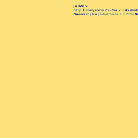
|
WebSlice
Zdroje:
klubový archiv PSG Zlín
,
Zlínský deník
Zlíneček.cz
|
Tisk
|
Aktualizováno: 3. 8. 2026
|
N