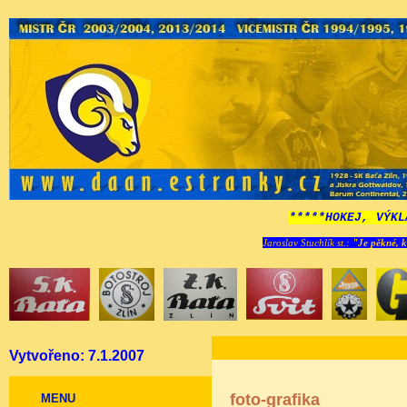
*****HOKEJ, VÝKL
Jaroslav Stuchlík st.:
"Je pěkné, k
Vytvořeno: 7.1.2007
foto-grafika
MENU