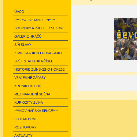
ÚVOD
*****PSG BERANI ZLÍN*****
SOUPISKY A PŘEHLED SEZON
GALERIE HRÁČŮ
SÍŇ SLÁVY
ZIMNÍ STADION LUĎKA ČAJKY
SVĚT STATISTIK A ČÍSEL
HISTORIE ZLÍNSKÉHO HOKEJE
VZÁJEMNÉ ZÁPASY
KRONIKY KLUBŮ
MEZINÁRODNÍ SCÉNA
KURIOZITY ZLÍNA
****NOVINÁŘSKÁ SEKCE****
FOTOALBUM
ROZHOVORY
AKTUALITY