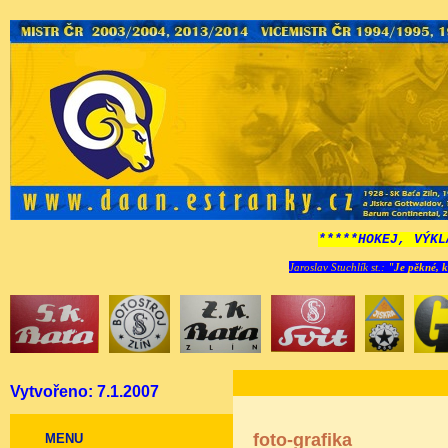
*****HOKEJ, VÝKL
Jaroslav Stuchlík st.:
"Je pěkné, k
Vytvořeno: 7.1.2007
foto-grafika
MENU