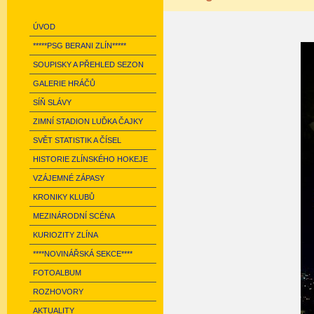
ÚVOD
*****PSG BERANI ZLÍN*****
SOUPISKY A PŘEHLED SEZON
GALERIE HRÁČŮ
SÍŇ SLÁVY
ZIMNÍ STADION LUĎKA ČAJKY
SVĚT STATISTIK A ČÍSEL
HISTORIE ZLÍNSKÉHO HOKEJE
VZÁJEMNÉ ZÁPASY
KRONIKY KLUBŮ
MEZINÁRODNÍ SCÉNA
KURIOZITY ZLÍNA
****NOVINÁŘSKÁ SEKCE****
FOTOALBUM
ROZHOVORY
AKTUALITY