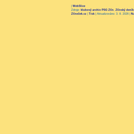
|
WebSlice
Zdroje:
klubový archiv PSG Zlín
,
Zlínský deník
Zlíneček.cz
|
Tisk
|
Aktualizováno: 3. 8. 2026
|
N