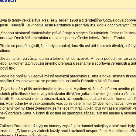
acilech
Byla to tehdy velká sláva. Psal se 2. leden 1968 a z tehdejšího Gottwaldova poprvé
pasu. Tehdejší TJG hostila Teslu Pardubice a prohrála 0:3. Podle dochovaných úd
„Shodou okolností dohledávám právě údaje o starých TV utkáních. Televizní histori
formoval Deník šéfkomentátor redakce sportu v České televizi Robert Záruba.
Přesto se podařilo zjistit, že tehdy na hokej dorazilo asi pět tisícovek diváků, což b
adionu.
„Ostatní příznivci zůstali doma u televizních obrazovek. Mnozí z pohodlí, jiní ze zvě
ebo jak komentátoři využijí prvního přenosu k seznámení sportovní veřejnosti a go
bový tisk.
Podle něj vysílali v Baťově městě televizní pracovníci z Brna a hokej snímaly tři k
hdejším Československu se postaralo duo Luděk Brábník a Miloš Zouhar.
„Pojali ho až s příliš profesionálním fortelem. Myslíme si, že měli během prvního př
statek příležitostí k tomu, aby televizním divákům gottwaldovskou jednotu a vše, co 
iblížili. To, co diváci vidí na obrazovkách, už nepotřebuje až tak detailní komentář. 
mi. Rozhodně by je však zajímalo vše, co se děje mimo. Chyběl tomu labužnický pohl
gionální noviny, které zveřejnily, že nejlepšími hráči utkání byli vyhlášeni brankář 
ínský obránce Šíma. Všichni tři dostali od sponzora zápasu zlínské masny a okres
avy.
Zatímco Pardubice už byly na kamery zvyklé, pro domácí hokejisty a také sudí byly
známou. „Ty kamery v zádech každý hráč i rozhodčí nesporně cítí. A ke klidu nepřispíva
olečně s Markem a Špalkem.