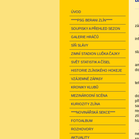
b
ÚVOD
*****PSG BERANI ZLÍN*****
zá
SOUPISKY A PŘEHLED SEZON
GALERIE HRÁČŮ
in
SÍŇ SLÁVY
st
ZIMNÍ STADION LUĎKA ČAJKY
SVĚT STATISTIK A ČÍSEL
an
do
HISTORIE ZLÍNSKÉHO HOKEJE
VZÁJEMNÉ ZÁPASY
te
KRONIKY KLUBŮ
MEZINÁRODNÍ SCÉNA
do
př
KURIOZITY ZLÍNA
sa
re
****NOVINÁŘSKÁ SEKCE****
zl
hl
FOTOALBUM
ROZHOVORY
ne
AKTUALITY
sp