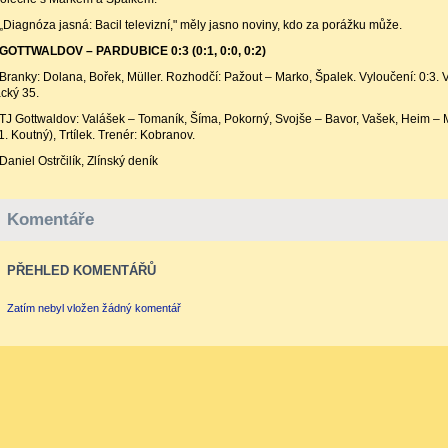
„Diagnóza jasná: Bacil televizní," měly jasno noviny, kdo za porážku může.
GOTTWALDOV – PARDUBICE 0:3 (0:1, 0:0, 0:2)
Branky: Dolana, Bořek, Müller. Rozhodčí: Pažout – Marko, Špalek. Vyloučení: 0:3. V
cký 35.
TJ Gottwaldov: Valášek – Tomaník, Šíma, Pokorný, Svojše – Bavor, Vašek, Heim – M
1. Koutný), Trtílek. Trenér: Kobranov.
Daniel Ostrčilík, Zlínský deník
Komentáře
PŘEHLED KOMENTÁŘŮ
Zatím nebyl vložen žádný komentář