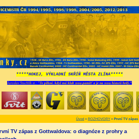
*****HOKEJ, VÝKLADNÍ SKŘÍŇ MĚSTA ZLÍNA*****
Jaroslav Stuchlík st.:
"Je pěkné, když má klub svou paměť a je na svou historii hrdý.“
Úvod
»
ROZHOVORY
»
První TV zápas
rvní TV zápas z Gottwaldova: o diagnóze z prohry a