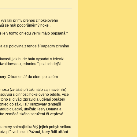
 vysílali přímý přenos z hokejového
ajů se hrál podprůměrný hokej.
e je v tomto ohledu velmi málo popsaná,"
yla asi polovina z tehdejší kapacity zimního
davosti, jak bude hala vypadat v televizi
ttwaldovskou jednotou," psal tehdejší
amery. O komentář do éteru po celém
enosu (zvláště při tak málo zajímavé hře)
souvisí s činností hokejového oddílu, více
Z toho si diváci zpravidla udělají obrázek
ed do zákulisí," kritizovaly tehdejší
Pardubic Lacký, útočník Tesly Dolana a
ního zemědělského sdružení tři vepřové
 kamery snímající každý jejich pohyb velkou
jí," tvrdil sudí Pažout, který řídil utkání