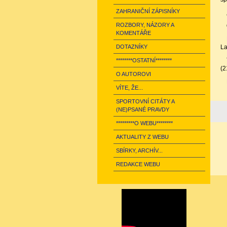
ZAHRANIČNÍ ZÁPISNÍKY
ROZBORY, NÁZORY A
KOMENTÁŘE
DOTAZNÍKY
La
********OSTATNÍ********
(2
O AUTOROVI
VÍTE, ŽE...
SPORTOVNÍ CITÁTY A
(NE)PSANÉ PRAVDY
*********O WEBU********
AKTUALITY Z WEBU
SBÍRKY, ARCHÍV...
REDAKCE WEBU