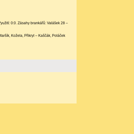
yužití: 0:0. Zásahy brankářů: Valášek 28 –
aršík, Kožela, Přikryl – Kaščák, Poláček