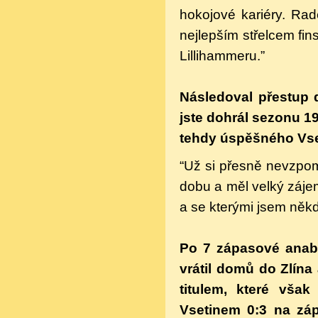
hokojové kariéry. Rad
nejlepším střelcem fin
Lillihammeru.”
Následoval přestup 
jste dohrál sezonu 19
tehdy úspěšného Vset
“Už si přesně nevzpom
dobu a měl velký záje
a se kterými jsem někd
Po 7 zápasové anabá
vrátil domů do Zlína
titulem, které však
Vsetinem 0:3 na záp