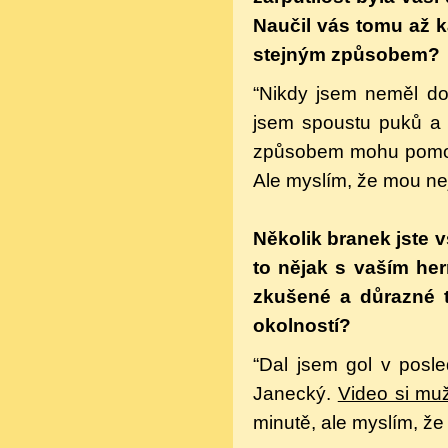
Naučil vás tomu až ka
stejným způsobem?
“Nikdy jsem neměl dob
jsem spoustu puků a 
způsobem mohu pomoci 
Ale myslím, že mou nej
Několik branek jste v
to nějak s vaším her
zkušené a důrazné 
okolností?
“Dal jsem gol v posle
Janecký.
Video si muž
minutě, ale myslím, že 