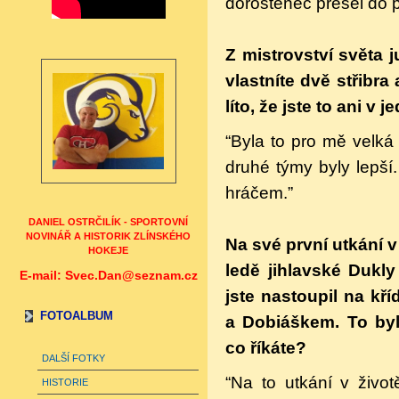
dorostenec přešel do p
Z mistrovství světa 
vlastníte dvě střibra
líto, že jste to ani v
“Byla to pro mě velká
druhé týmy byly lepší
hráčem.”
DANIEL OSTRČILÍK - SPORTOVNÍ
NOVINÁŘ A HISTORIK ZLÍNSKÉHO
Na své první utkání 
HOKEJE
ledě jihlavské
Dukly 
E-mail: Svec.Dan@seznam.cz
jste nastoupil na kř
FOTOALBUM
a Dobiáškem. To byl
co říkáte?
DALŠÍ FOTKY
“Na to utkání v živo
HISTORIE