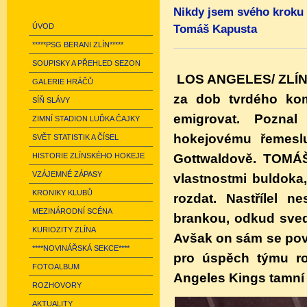
Nikdy jsem svého kroku e
ÚVOD
Tomáš Kapusta
*****PSG BERANI ZLÍN*****
SOUPISKY A PŘEHLED SEZON
LOS ANGELES/ ZLÍN 4.
GALERIE HRÁČŮ
za dob tvrdého
ko
SÍŇ SLÁVY
emigrovat. Poznal
ZIMNÍ STADION LUĎKA ČAJKY
hokejovému řemeslu
SVĚT STATISTIK A ČÍSEL
Gottwaldově. TOMÁ
HISTORIE ZLÍNSKÉHO HOKEJE
VZÁJEMNÉ ZÁPASY
vlastnostmi buldoka,
KRONIKY KLUBŮ
rozdat. Nastřílel n
MEZINÁRODNÍ SCÉNA
brankou, odkud sve
KURIOZITY ZLÍNA
Avšak on sám se pova
****NOVINÁŘSKÁ SEKCE****
pro úspěch týmu ro
FOTOALBUM
Angeles Kings tamní 
ROZHOVORY
AKTUALITY