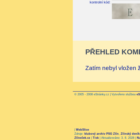
kontrolní kód:
PŘEHLED KOM
Zatím nebyl vložen
© 2005 - 2008 eStránky.cz | Vytvořeno službou
eS
|
WebSlice
Zdroje:
klubový archiv PSG Zlín
,
Zlínský deník
Zlíneček.cz
|
Tisk
|
Aktualizováno: 3. 8. 2026
|
N