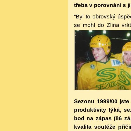
třeba v porovnání s j
“Byl to obrovský úspě
se mohl do Zlína vrá
Sezonu 1999/00 jste
produktivity týká, 
bod na zápas (86 záp
kvalita soutěže příč