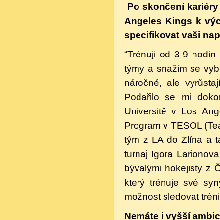
Po skončení kariéry 
Angeles Kings k výc
specifikovat vaši na
“Trénuji od 3-9 hodin
týmy a snažim se vybu
náročné, ale vyrůsta
Podařilo se mi dokon
Universitě v Los Ang
Program v TESOL (Tea
tým z LA do Zlína a 
turnaj Igora Larionov
bývalými hokejisty z Č
který trénuje své syn
možnost sledovat trén
Nemáte i vyšší ambi