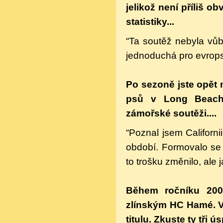
jelikož není příliš o
statistiky...
“Ta soutěž nebyla vů
jednoduchá pro evrop
Po sezoně jste opět m
psů v Long Beach.
zámořské soutěži....
“Poznal jsem Californi
období. Formovalo se 
to trošku změnilo, ale
Během ročníku 200
zlínským HC Hamé. Vy
titulu. Zkuste ty tři