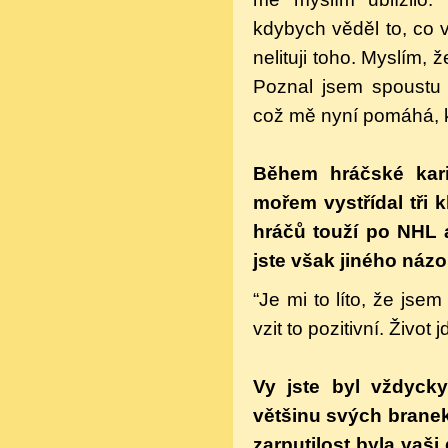
kdybych věděl to, co 
nelituji toho. Myslím, 
Poznal jsem spoustu l
což mě nyní pomáhá, kd
Během hráčské kari
mořem vystřídal tři k
hráčů touží po NHL a
jste však jiného názo
“Je mi to líto, že jse
vzit to pozitivní. Život j
Vy jste byl vždycky
většinu svých branek.
zarputilost byla vaši 