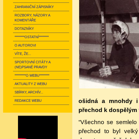
ZAHRANIČNÍ ZÁPISNÍKY
ROZBORY, NÁZORY A
KOMENTÁŘE
DOTAZNÍKY
********OSTATNÍ********
O AUTOROVI
VÍTE, ŽE...
SPORTOVNÍ CITÁTY A
(NE)PSANÉ PRAVDY
*********O WEBU********
AKTUALITY Z WEBU
SBÍRKY, ARCHÍV...
ošidná a mnohdy i r
REDAKCE WEBU
přechod k dospělým t
“Všechno se semlelo 
přechod to byl velk