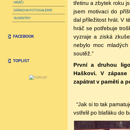
třetinu a zbytek roku 
HRÁČI
jsem motivaci do příš
DÁÁNOVA FOTOGALERIE
SUVENÝRY
dal příležitost hrát. V
hráč se potřebuje troš
vyzraje a ziská zkuše
FACEBOOK
nebylo moc mladých h
soutěž.”
TOPLIST
První a druhou ligo
Haškovi. V zápase 
zapátrat v paměti a po
“Jak si to tak pamat
vstřelil po blafáku do