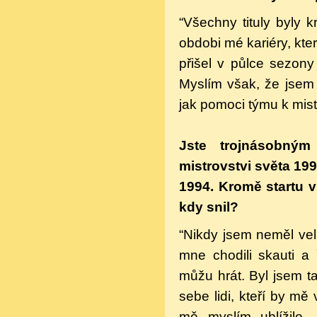
“Všechny tituly byly 
obdobi mé kariéry, kte
přišel v půlce sezony
Myslím však, že jsem s
jak pomoci týmu k mist
Jste trojnásobným
mistrovstvi světa 199
1994. Kromě startu v
kdy snil?
“Nikdy jsem neměl vel
mne chodili
skauti a 
můžu hrát. Byl jsem 
sebe lidi, kteří by mě
mě myslím ublížilo.