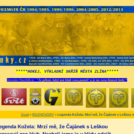
*****HOKEJ, VÝKLADNÍ SKŘÍŇ MĚSTA ZLÍNA*****
Jaroslav Stuchlík st.:
"Je pěkné, když má klub svou paměť a je na svou historii hrdý.“
Úvod
»
ROZHOVORY
»
Legenda Kožela: Mrzí mě, že Čajánek s Leškou nep
egenda Kožela: Mrzí mě, že Čajánek s Leškou