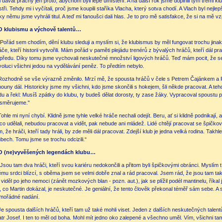
l dávat prachy jen proto, abychom byli lépe umístění. A na další rok jsme doplnili tým třemi k
stři. Tehdy mi i vyčítali, proč jsme koupili staříka Vlacha, který sotva chodí. A Vlach byl nejl
ky němu jsme vyhráli titul. A teď mi fanoušci dali hlas. Je to pro mě satisfakce, že si na mě v
O klubismu a výchově talentů…
„Pořád sem chodím, dění klubu sleduji a myslím si, že klubismus by měl fungovat trochu jin
áče, kteří historii vytvořili. Mám pořád v paměti plejádu trenérů z bývalých hráčů, kteří dál prac
předu. Díky tomu jsme vychovali neskutečné množství ligových hráčů. Teď mám pocit, že se to 
voluci všichni jedou na vydělávání peněz. To předtím nebylo.
Rozhodně se vše výrazně změnilo. Mrzí mě, že spousta hráčů v čele s Petrem Čajánkem a P
houny dál. Historicky jsme my všichni, kdo jsme skončili s hokejem, šli někde pracovat. A t
idu a řekl: Musíš zpátky do klubu, ty budeš dělat dorosty, ty zase žáky. Vypracoval spoustu
směrujeme."
Tohle mi nyní chybí. Klidně jsme tyhle velké hráče nechali odejít. Beru, ať si klidně podnikají,
co udělali, nebudou pracovat a vidět, pak nebude ani mládež. Lidé chtějí pracovat se špičkový
m, že hráči, kteří tady hráli, by zde měli dál pracovat. Zdejší klub je jedna velká rodina. Takh
ubech. Tomu jsme se trochu odcizili.“
O (ne)vyvěšených legendách klubu…
„Jsou tam dva hráči, kteří svou kariéru nedokončili a přitom byli špičkovými obránci. Myslím
mu srdci blízcí, s oběma jsem se velmi dobře znal a rád pracoval. Jsem rád, že jsou tam tako
 viděl po jeho nemoci (zánět mozkových blan - pozn. aut.), jak se plížil podél mantinelu, říkal
, co Martin dokázal, je neskutečné. Je geniální, že tento člověk překonal téměř sám sebe. A
mořádné nadání.
Je spousta dalších hráčů, kteří tam už také mohli viset. Jeden z dalších neskutečných talent
atr Josef. I ten to měl od boha. Mohl mít jedno oko zalepené a všechno uměl. Vím, všichni ta