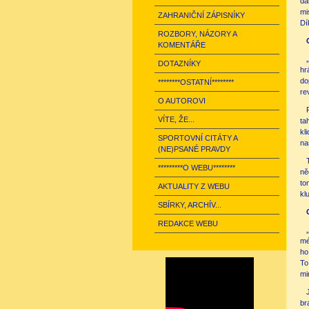
dá
mi
ZAHRANIČNÍ ZÁPISNÍKY
Dí
ROZBORY, NÁZORY A
KOMENTÁŘE
DOTAZNÍKY
hr
do
********OSTATNÍ********
re
O AUTOROVI
VÍTE, ŽE...
ta
kl
SPORTOVNÍ CITÁTY A
na
(NE)PSANÉ PRAVDY
*********O WEBU********
ně
to
AKTUALITY Z WEBU
kl
SBÍRKY, ARCHÍV...
REDAKCE WEBU
mé
ho
To
mi
br