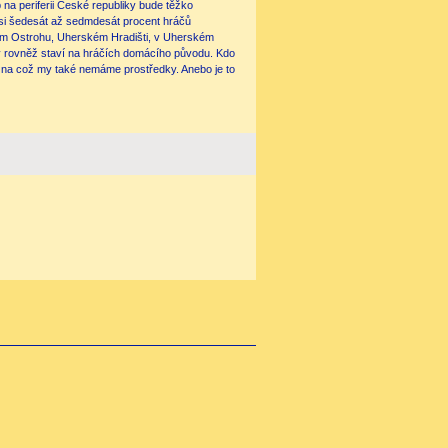
na periferii České republiky bude těžko
 si šedesát až sedmdesát procent hráčů
ém Ostrohu, Uherském Hradišti, v Uherském
erý rovněž staví na hráčích domácího původu. Kdo
 na což my také nemáme prostředky. Anebo je to