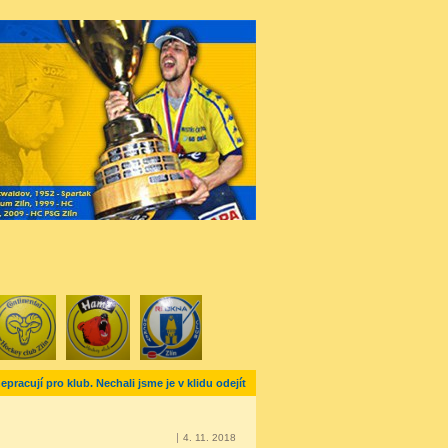
racují pro klub. Nechali jsme je v klidu odejít
4. 11. 2018