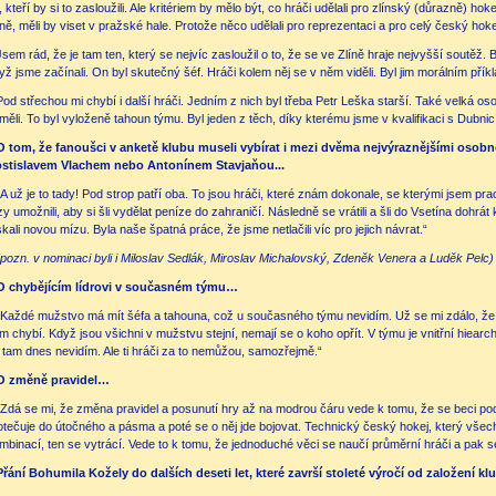
di, kteří by si to zasloužili. Ale kritériem by mělo být, co hráči udělali pro zlínský (důrazně) hok
íně, měli by viset v pražské hale. Protože něco udělali pro reprezentaci a pro celý český hoke
Jsem rád, že je tam ten, který se nejvíc zasloužil o to, že se ve Zlíně hraje nejvyšší soutěž.
yž jsme začínali. On byl skutečný šéf. Hráči kolem něj se v něm viděli. Byl jim morálním př
Pod střechou mi chybí i další hráči. Jedním z nich byl třeba Petr Leška starší. Také velká 
měli. To byl vyloženě tahoun týmu. Byl jeden z těch, díky kterému jsme v kvalifikaci s Dubnicí 
O tom, že fanoušci v anketě klubu museli vybírat i mezi dvěma nejvýraznějšími osob
stislavem Vlachem nebo Antonínem Stavjaňou...
„A už je to tady! Pod strop patří oba. To jsou hráči, které znám dokonale, se kterými jsem pra
zy umožnili, aby si šli vydělat peníze do zahraničí. Následně se vrátili a šli do Vsetína dohr
skali novou mízu. Byla naše špatná práce, že jsme netlačili víc pro jejich návrat.“
(pozn. v nominaci byli i Miloslav Sedlák, Miroslav Michalovský, Zdeněk Venera a Luděk Pelc)
O chybějícím lídrovi v současném týmu…
„Každé mužstvo má mít šéfa a tahouna, což u současného týmu nevidím. Už se mi zdálo, že b
m chybí. Když jsou všichni v mužstvu stejní, nemají se o koho opřít. V týmu je vnitřní hiearch
 tam dnes nevidím. Ale ti hráči za to nemůžou, samozřejmě.“
O změně pravidel…
„Zdá se mi, že změna pravidel a posunutí hry až na modrou čáru vede k tomu, že se beci pod
otečuje do útočného a pásma a poté se o něj jde bojovat. Technický český hokej, který vše
mbinací, ten se vytrácí. Vede to k tomu, že jednoduché věci se naučí průměrní hráči a pak se
Přání Bohumila Kožely do dalších deseti let, které završí stoleté výročí od založení k