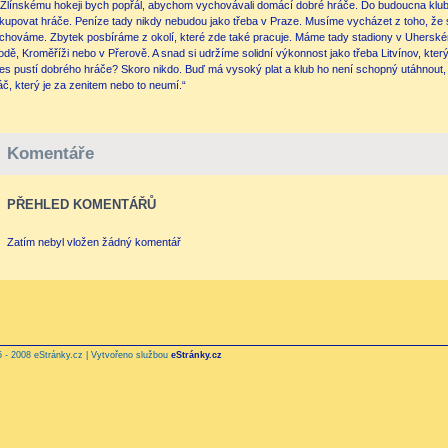
„Zlínskému hokeji bych popřál, abychom vychovávali domácí dobré hráče. Do budoucna klub 
kupovat hráče. Peníze tady nikdy nebudou jako třeba v Praze. Musíme vycházet z toho, že
chováme. Zbytek posbíráme z okolí, které zde také pracuje. Máme tady stadiony v Uhersk
odě, Kroměříži nebo v Přerově. A snad si udržíme solidní výkonnost jako třeba Litvínov, kt
es pustí dobrého hráče? Skoro nikdo. Buď má vysoký plat a klub ho není schopný utáhnout,
áč, který je za zenitem nebo to neumí.“
Komentáře
PŘEHLED KOMENTÁŘŮ
Zatím nebyl vložen žádný komentář
 - 2008 eStránky.cz | Vytvořeno službou
eStránky.cz