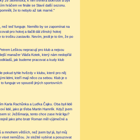
luky ze Slovenska, k nim trenéra Bokroše a byli
epším hráčem ve finále se Slavií další sezonu.
zpomněli, že to nebylo až tak marné."
ak, než teď funguje. Nemělo by se zapomínat na
ovali pro hokej a tlačili dál zlínský hokej
trošku zastavilo. Nevím, jestli je to tím, že po
etrem Leškou nepracují pro klub a nejsou
ehdejší manažer Vláďa Kotek, který nám nedopřál
 podkladů, jak budeme pracovat a kudy klub
 ale pokud tyhle hvězdy v klubu, které pro něj
mi lidmi, kteří mají něco za sebou. Klub je o
le to funguje ve spoustě jiných sportovních
 tím Karla Rachůnka a Luďka Čajku. Oba byli lidé
ví lidé, jako je třeba Martin Hamrlík. Když jsem
 jsem si: Ježišmarja, tento chce zase hrát ligu?
 stejně jako jeho bratr Roman měl výjimečné a
ů a mnohem větších, než jsem byl já, byl můj
m viset nemůžou. Je složité vybírat a posuzovat