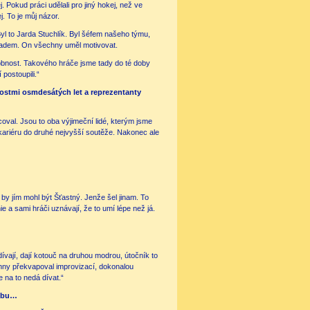
ej. Pokud práci udělali pro jiný hokej, než ve
j. To je můj názor.
 Byl to Jarda Stuchlík. Byl šéfem našeho týmu,
íkladem. On všechny uměl motivovat.
osobnost. Takového hráče jsme tady do té doby
postoupili.“
nostmi osmdesátých let a reprezentanty
coval. Jsou to oba výjimeční lidé, kterým jsme
át kariéru do druhé nejvyšší soutěže. Nakonec ale
y jím mohl být Šťastný. Jenže šel jinam. To
ie a sami hráči uznávají, že to umí lépe než já.
ívají, dají kotouč na druhou modrou, útočník to
chny překvapoval improvizací, dokonalou
 na to nedá dívat.“
lubu…