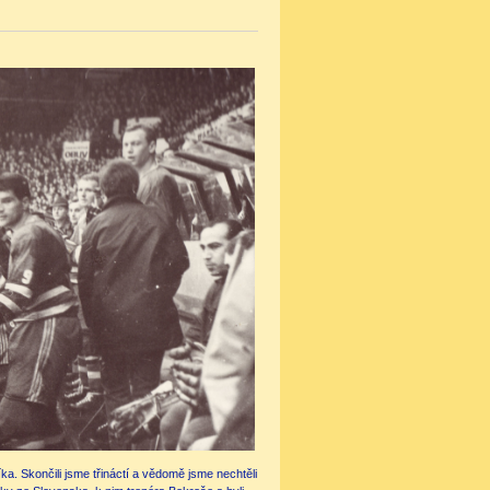
a. Skončili jsme třináctí a vědomě jsme nechtěli