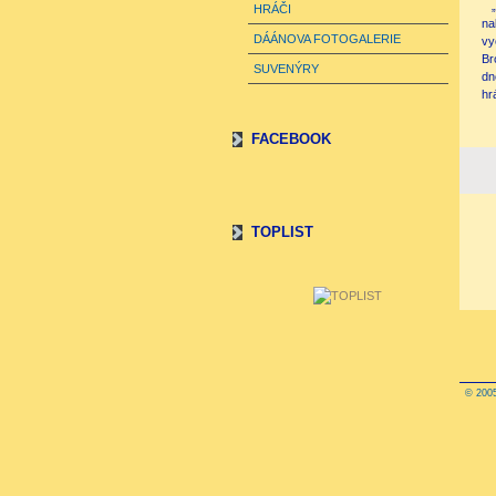
HRÁČI
na
DÁÁNOVA FOTOGALERIE
vy
Br
SUVENÝRY
dn
hr
FACEBOOK
TOPLIST
© 2005