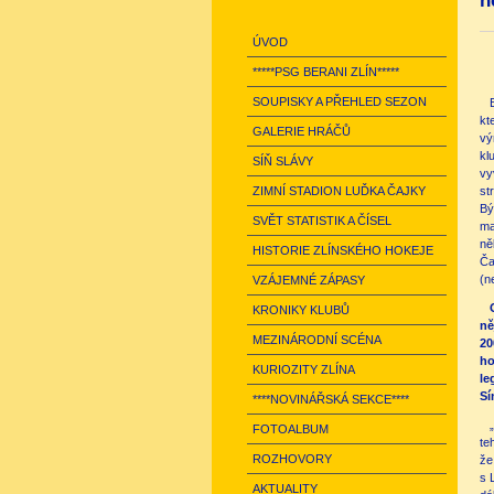
n
ÚVOD
*****PSG BERANI ZLÍN*****
SOUPISKY A PŘEHLED SEZON
kt
GALERIE HRÁČŮ
vý
kl
SÍŇ SLÁVY
vy
ZIMNÍ STADION LUĎKA ČAJKY
st
Bý
SVĚT STATISTIK A ČÍSEL
ma
ně
HISTORIE ZLÍNSKÉHO HOKEJE
Ča
(n
VZÁJEMNÉ ZÁPASY
KRONIKY KLUBŮ
ně
MEZINÁRODNÍ SCÉNA
20
ho
KURIOZITY ZLÍNA
le
Sí
****NOVINÁŘSKÁ SEKCE****
FOTOALBUM
te
ROZHOVORY
že
s 
AKTUALITY