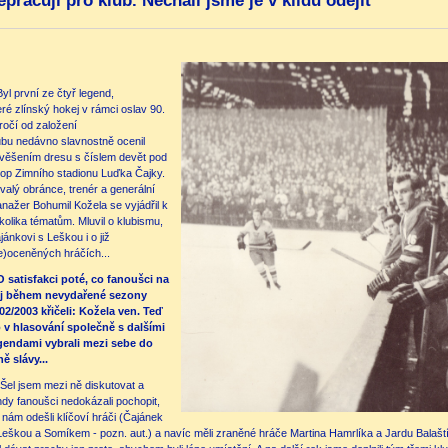
epracují pro klub. Nechali jsme je v klidu odejít
Byl první ze čtyř legend,
eré zlínský hokej v rámci oslav 90.
ročí od založení
ubu nedávno slavnostně ocenil
věšením dresu s číslem devět pod
rop Zimního stadionu Luďka Čajky.
valý obránce, trenér a generální
nažer Bohumil Kožela se vyjádřil k
kolika tématům. Mluvil o klubismu,
jánkovi s Leškou i o již
e)oceněných hráčích...
O satisfakci poté, co fanoušci na
j během nevydařené sezony
02/2003 křičeli: Kožela ven. Teď
 v hlasování společně s dalšími
gendami vybrali mezi sebe do
ně slávy...
„Šel jsem mezi ně diskutovat a
hdy fanoušci nedokázali pochopit,
 nám odešli klíčoví hráči (Čajánek
Leškou a Somíkem - pozn. aut.) a navíc měli zraněné hráče Martina Hamrlíka a Jardu Balaštík