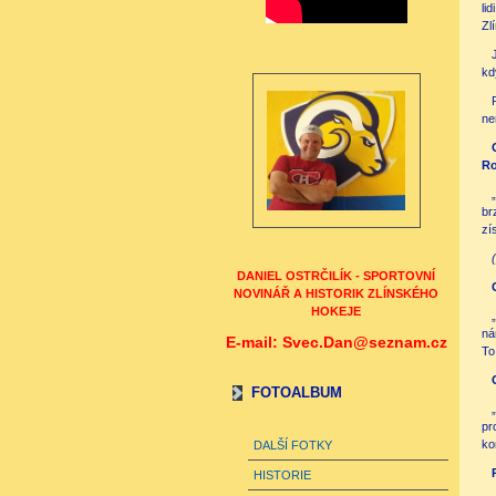
li
Zl
kd
ne
Ro
br
zí
DANIEL OSTRČILÍK - SPORTOVNÍ
NOVINÁŘ A HISTORIK ZLÍNSKÉHO
HOKEJE
ná
E-mail: Svec.Dan@seznam.cz
To
FOTOALBUM
pr
ko
DALŠÍ FOTKY
HISTORIE