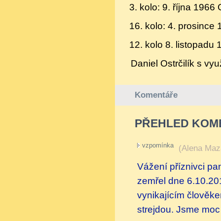
3. kolo: 9. října 1966
16. kolo: 4. prosince
12. kolo 8. listopadu 
Daniel Ostrčilík s vyu
Komentáře
PŘEHLED KOM
vzpomínka
(
Alena Maz
Vážení příznivci pa
zemřel dne 6.10.20
vynikajícím člověk
strejdou. Jsme mo