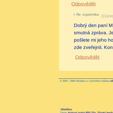
Odpovědět
Re: vzpomínka
(
Danie
Dobrý den paní Ma
smutná zpráva. Je
pošlete mi jeho h
zde zveřejnit. Kon
Odpovědět
© 2005 - 2008 eStránky.cz | Vytvořeno službou
eS
|
WebSlice
Zdroje:
klubový archiv PSG Zlín
,
Zlínský deník