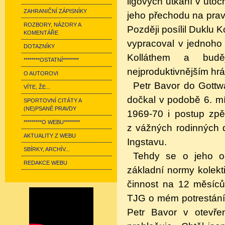
ligových utkání v úto
ZAHRANIČNÍ ZÁPISNÍKY
jeho přechodu na pravé
ROZBORY, NÁZORY A
Později posílil Duklu K
KOMENTÁŘE
vypracoval v jednoho 
DOTAZNÍKY
Kolláthem a bud
********OSTATNÍ********
nejproduktivnějším hr
O AUTOROVI
Petr Bavor do Gottwa
VÍTE, ŽE...
dočkal v podobě 6. mí
SPORTOVNÍ CITÁTY A
(NE)PSANÉ PRAVDY
1969-70 i postup zp
*********O WEBU********
z vážných rodinných d
AKTUALITY Z WEBU
Ingstavu.
SBÍRKY, ARCHÍV...
Tehdy se o jeho od
REDAKCE WEBU
základní normy kolekti
činnost na 12 měsíců
TJG o mém potrestání 
Petr Bavor v otevře