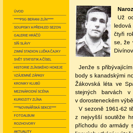
Naro
ÚVOD
Už od
*****PSG BERANI ZLÍN*****
ledová 
SOUPISKY A PŘEHLED SEZON
čtyři r
GALERIE HRÁČŮ
se, že
SÍŇ SLÁVY
Divínovi
ZIMNÍ STADION LUĎKA ČAJKY
SVĚT STATISTIK A ČÍSEL
Jenže s přibývajícím
HISTORIE ZLÍNSKÉHO HOKEJE
body s kanadskými nož
VZÁJEMNÉ ZÁPASY
Žákovská léta ve Sp
KRONIKY KLUBŮ
stejných barvách v 
MEZINÁRODNÍ SCÉNA
v dorosteneckém výběr
KURIOZITY ZLÍNA
V sezoně 1961-62 t
****NOVINÁŘSKÁ SEKCE****
FOTOALBUM
z nejvyšší soutěže 
ROZHOVORY
příchodu do armády s
AKTUALITY