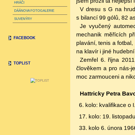
jsem prožil ta nejlepší
HRÁČI
V dresu s G na hrud
DÁÁNOVA FOTOGALERIE
s bilancí 99 gólů, 82 a
SUVENÝRY
Je vyučený automech
mechanik měřících př
FACEBOOK
plavání, tenis a fotbal
na klavír i jiné hudební
Zemřel 6. října 201
TOPLIST
člověkem a pro nás-j
moc zarmouceni a ni
Hattricky Petra Bav
6. kolo: kvalifikace o
17. kolo: 19. listopa
33. kolo 6. února 196