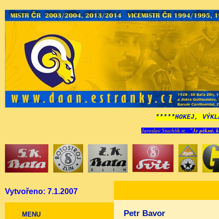
*****HOKEJ, VÝKL
Jaroslav Stuchlík st.:
"Je pěkné, k
Vytvořeno: 7.1.2007
Petr Bavor
MENU