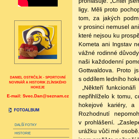
prohlašuje. „Chtěl js
ligy. Měli proto poch
tom, za jakých podm
v prosinci nemusel ani
které nejsou ku prospě
Kometa ani Ingstav ne
vážné rodinné důvody, 
naši každodenní pomo
Gottwaldova. Proto 
DANIEL OSTRČILÍK - SPORTOVNÍ
s oddílem ledního hoke
NOVINÁŘ A HISTORIK ZLÍNSKÉHO
„Někteří funkcionář
HOKEJE
nepřihlíželo k tomu, 
E-mail: Svec.Dan@seznam.cz
hokejové kariéry, a
FOTOALBUM
Rozhodnutí nepomohl
v prohlášení. „Zasl
DALŠÍ FOTKY
urážku vůči mé osobě
HISTORIE