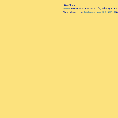
|
WebSlice
Zdroje:
klubový archiv PSG Zlín
,
Zlínský deník
Zlíneček.cz
|
Tisk
|
Aktualizováno: 3. 8. 2026
|
N