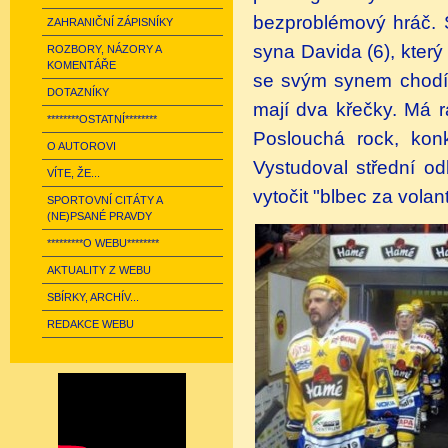
bezproblémový hráč. S
ZAHRANIČNÍ ZÁPISNÍKY
syna Davida (6), který
ROZBORY, NÁZORY A
KOMENTÁŘE
se svým synem chodí 
DOTAZNÍKY
mají dva křečky. Má r
********OSTATNÍ********
Poslouchá rock, konk
O AUTOROVI
Vystudoval střední od
VÍTE, ŽE...
vytočit "blbec za volan
SPORTOVNÍ CITÁTY A
(NE)PSANÉ PRAVDY
*********O WEBU********
AKTUALITY Z WEBU
SBÍRKY, ARCHÍV...
REDAKCE WEBU