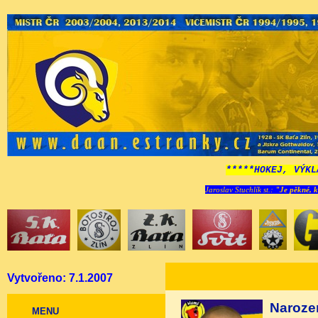
*****HOKEJ, VÝKL
Jaroslav Stuchlík st.:
"Je pěkné, k
Vytvořeno: 7.1.2007
Naroze
MENU