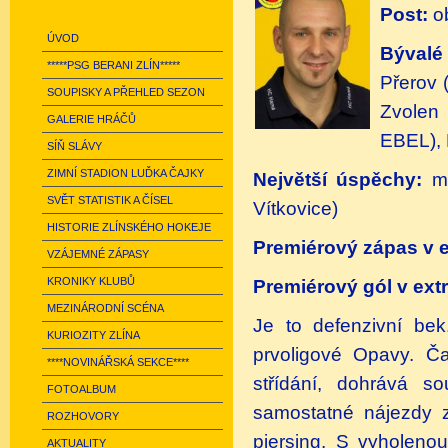
Post:
o
ÚVOD
Bývalé
*****PSG BERANI ZLÍN*****
Přerov (
SOUPISKY A PŘEHLED SEZON
Zvolen 
GALERIE HRÁČŮ
EBEL), 
SÍŇ SLÁVY
ZIMNÍ STADION LUĎKA ČAJKY
Největší úspěchy:
m
SVĚT STATISTIK A ČÍSEL
Vítkovice)
HISTORIE ZLÍNSKÉHO HOKEJE
Premiérový zápas v e
VZÁJEMNÉ ZÁPASY
KRONIKY KLUBŮ
Premiérový gól v extr
MEZINÁRODNÍ SCÉNA
Je to defenzivní bek
KURIOZITY ZLÍNA
prvoligové Opavy. Ča
****NOVINÁŘSKÁ SEKCE****
střídání, dohrává s
FOTOALBUM
samostatné nájezdy z
ROZHOVORY
piersing. S vyholeno
AKTUALITY