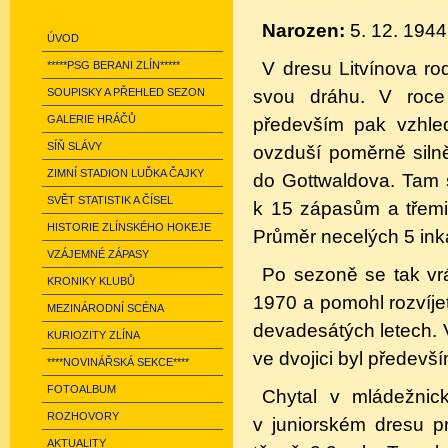
Narozen:
5. 12. 1944
ÚVOD
V dresu Litvínova ro
*****PSG BERANI ZLÍN*****
svou dráhu. V roce
SOUPISKY A PŘEHLED SEZON
GALERIE HRÁČŮ
především pak vzhle
SÍŇ SLÁVY
ovzduší poměrně silně
ZIMNÍ STADION LUĎKA ČAJKY
do Gottwaldova. Tam s
SVĚT STATISTIK A ČÍSEL
k 15 zápasům a třemi
HISTORIE ZLÍNSKÉHO HOKEJE
Průměr necelých 5 ink
VZÁJEMNÉ ZÁPASY
Po sezoně se tak vrá
KRONIKY KLUBŮ
1970 a pomohl rozvíjet
MEZINÁRODNÍ SCÉNA
devadesátých letech. 
KURIOZITY ZLÍNA
ve dvojici byl předev
****NOVINÁŘSKÁ SEKCE****
FOTOALBUM
Chytal v mládežnic
ROZHOVORY
v juniorském dresu p
AKTUALITY