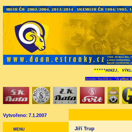
*****HOKEJ, VÝKL
Jaroslav Stuchlík st.:
"Je pěkné, k
Vytvořeno: 7.1.2007
Jiří Trup
MENU