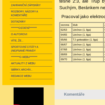
těsně 2:3, ale Trup 
ZAHRANIČNÍ ZÁPISNÍKY
Suchým, Beránkem nebo
ROZBORY, NÁZORY A
KOMENTÁŘE
Pracoval jako elektro
DOTAZNÍKY
sezona
klub
********OSTATNÍ********
62/63
Litvínov (1. liga)
O AUTOROVI
64/65
Litvínov (1. liga)
65/66
TJ gottwaldov (1. liga)
VÍTE, ŽE...
66/67
Litvínov (1. liga)
SPORTOVNÍ CITÁTY A
67/68
Litvínov (1. liga)
(NE)PSANÉ PRAVDY
68/69
Litvínov (1. liga)
*********O WEBU********
69/70
Litvínov (1. liga)
AKTUALITY Z WEBU
SBÍRKY, ARCHÍV...
REDAKCE WEBU
Komentáře