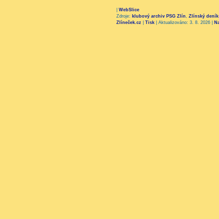
|
WebSlice
Zdroje:
klubový archiv PSG Zlín
,
Zlínský deník
Zlíneček.cz
|
Tisk
|
Aktualizováno: 3. 8. 2026
|
N