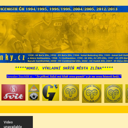
*****HOKEJ, VÝKLADNÍ SKŘÍŇ MĚSTA ZLÍNA*****
Jaroslav Stuchlík st.:
"Je pěkné, když má klub svou paměť a je na svou historii hrdý.“