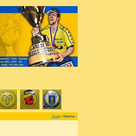
Úvod
»
Hymna