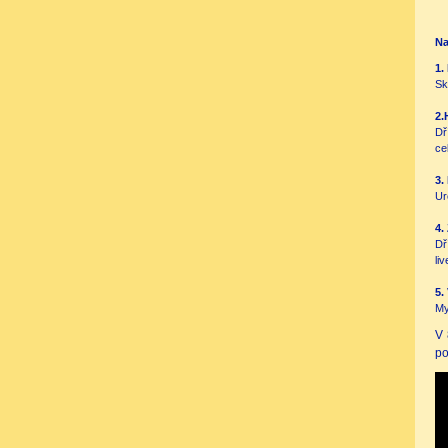
Na
1.
Sk
2.
Dř
ce
3.
Ur
4.
Dř
li
5.
My
V 
po