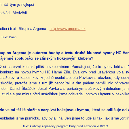
n náš tým je nejlepší
edvědi, Medvědi
dba i text: Skupina Argema -
http://www.argema.cz
Text: Dáán
kupina Argema je autorem hudby a textu druhé klubové hymny HC Ham
zájemné spolupráci se zlínským hokejovým klubem?
ž si na první kontakt příliš nevzpomínám. Pamatuji si, že to bylo v létě a m
 konkurz na novou hymnu HC Hamé Zlín. Dva dny před uzávěrkou volal 
nažerovi a kapelníkovi v jedné osobě Josefu Pavkovi s otázkou, kdy ode
skočilo, protože jsme s tím již nepočítali a tím pádem neměli nic připrav
ndem Daniel Škrášek, Josef Pavka a s porřádným spánkovým deficitem jsme p
 studia a pár minut před uzávěrkou jsme odevzdali hotovou hymnu v několika
lo velmi těžké složit a nazpívat hokejovou hymnu, která se odlišuje o
eskládali jsme písničku, aby byla jiná. Jen jsme to udělali tak, jak jsme „cítil
ext: klubový zápasový program Bully před sezonou 2002/03