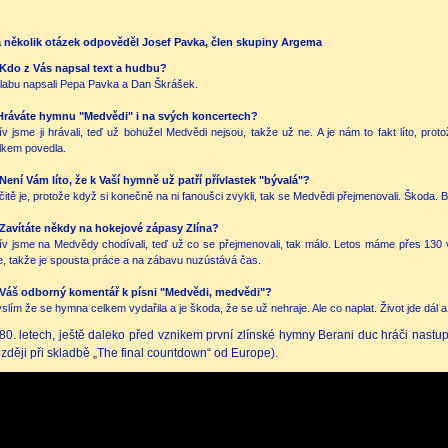
 několik otázek odpověděl Josef Pavka, člen skupiny Argema
 Kdo z Vás napsal text a hudbu?
labu napsali Pepa Pavka a Dan Škrášek.
Hráváte hymnu "Medvědi" i na svých koncertech?
ív jsme ji hrávali, teď už bohužel Medvědi nejsou, takže už ne. A je nám to fakt líto, prot
lkem povedla.
 Není Vám líto, že k Vaší hymně už patří přívlastek "bývalá"?
čitě je, protože když si konečně na ni fanoušci zvykli, tak se Medvědi přejmenovali. Škoda. By
 Zavítáte někdy na hokejové zápasy Zlína?
ív jsme na Medvědy chodívali, teď už co se přejmenovali, tak málo. Letos máme přes 130
ve, takže je spousta práce a na zábavu nuzústává čas.
 Váš odborný komentář k písni "Medvědi, medvědi"?
slím že se hymna celkem vydařila a je škoda, že se už nehraje. Ale co naplat. Život jde dál a
80. letech, ještě daleko před vznikem první zlínské hymny Berani duc hráči nas
zději při skladbě „The final countdown“ od Europe).