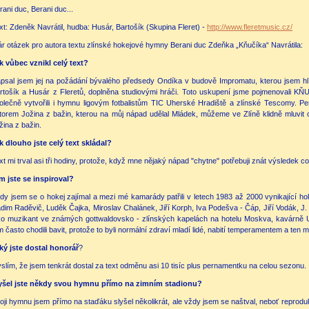
rani duc, Berani duc...
xt: Zdeněk Navrátil, hudba: Husár, Bartošík (Skupina Fleret) -
http://www.fleretmusic.cz/
r otázek pro autora textu zlínské hokejové hymny Berani duc Zdeňka „Kňučíka“ Navrátila:
k vůbec vznikl celý text?
psal jsem jej na požádání bývalého předsedy Ondíka v budově Impromatu, kterou jsem hlí
rtošík a Husár z Fleretů, doplněna studiovými hráči. Toto uskupení jsme pojmenovali KŇ
olečně vytvořili i hymnu ligovým fotbalistům TIC Uherské Hradiště a zlínské Tescomy. Per
torem Jožina z bažin, kterou na můj nápad udělal Mládek, můžeme ve Zlíně klidně mluvit
žina z bažin.
k dlouho jste celý text skládal?
xt mi trval asi tři hodiny, protože, když mne nějaký nápad "chytne" potřebuji znát výsledek co 
m jste se inspiroval?
dy jsem se o hokej zajímal a mezi mé kamarády patřili v letech 1983 až 2000 vynikající hok
dim Raděvič, Luděk Čajka, Miroslav Chalánek, Jiří Korph, Iva Podešva - Čáp, Jiří Vodák, J. 
ko muzikant ve známých gottwaldovsko - zlínských kapelách na hotelu Moskva, kavárně U
m často chodili bavit, protože to byli normální zdraví mladí lidé, nabití temperamentem a te
ký jste dostal honorář
?
slím, že jsem tenkrát dostal za text odměnu asi 10 tisíc plus pernamentku na celou sezonu.
yšel jste někdy svou hymnu přímo na zimním stadionu?
oji hymnu jsem přímo na staďáku slyšel několikrát, ale vždy jsem se naštval, neboť reprodu