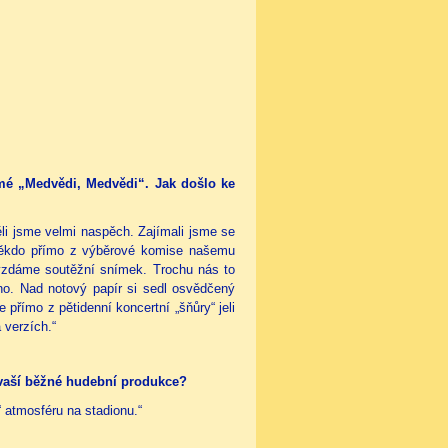
é „Medvědi, Medvědi“. Jak došlo ke
ěli jsme velmi naspěch. Zajímali jsme se
někdo přímo z výběrové komise našemu
vzdáme soutěžní snímek. Trochu nás to
eno. Nad notový papír si sedl osvědčený
římo z pětidenní koncertní „šňůry“ jeli
 verzích.“
d vaší běžné hudební produkce?
i“ atmosféru na stadionu.“