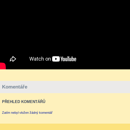
Komentáře
PŘEHLED KOMENTÁŘŮ
Zatím nebyl vložen žádný komentář