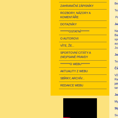
Be
ZAHRANIČNÍ ZÁPISNÍKY
Te
ROZBORY, NÁZORY A
KOMENTÁŘE
Pá
Ja
DOTAZNÍKY
Na
********OSTATNÍ********
Ba
O AUTOROVI
sp
au
VÍTE, ŽE...
Jo
SPORTOVNÍ CITÁTY A
Ja
(NE)PSANÉ PRAVDY
Te
*********O WEBU********
Čí
AKTUALITY Z WEBU
Vž
SBÍRKY, ARCHÍV...
Ra
ja
REDAKCE WEBU
ta
Ja
My
Sl
Sv