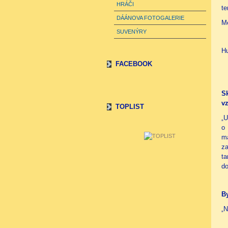
HRÁČI
te
DÁÁNOVA FOTOGALERIE
M
SUVENÝRY
Hu
FACEBOOK
S
v
TOPLIST
U
„
o
ma
za
ta
do
By
N
„
t