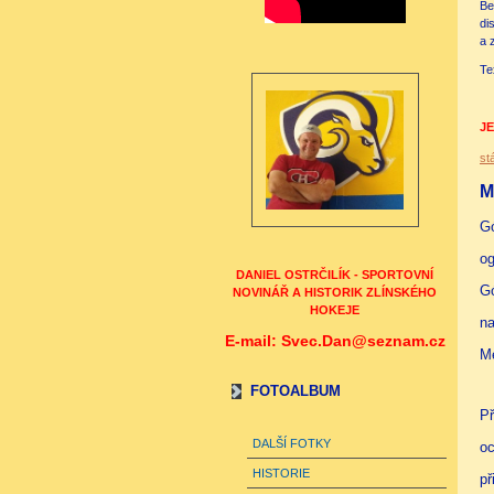
Be
di
a 
Te
JE
st
M
Gó
og
DANIEL OSTRČILÍK - SPORTOVNÍ
Gó
NOVINÁŘ A HISTORIK ZLÍNSKÉHO
HOKEJE
na
E-mail: Svec.Dan@seznam.cz
M
FOTOALBUM
Př
DALŠÍ FOTKY
oc
HISTORIE
př