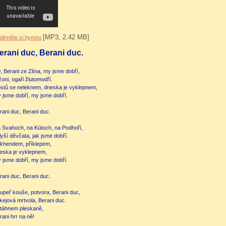
[MP3, 2.42 MB]
táhněte si hymnu
erani duc, Berani duc.
, Berani ze Zlína, my jsme dobří,
žoni, ogaři žlutomodří.
stů se neleknem, dneska je vyklepnem,
 jsme dobří, my jsme dobří.
rani duc, Berani duc.
 Svahoch, na Kútoch, na Podhoří,
lyší děvčata, jak jsme dobří.
khendem, příklepem,
eska je vyklepnem,
 jsme dobří, my jsme dobří.
rani duc, Berani duc.
upeř kouše, potvora, Berani duc,
kejová mrtvola, Berani duc.
táhnem pleskaně,
rani hrr na ně!