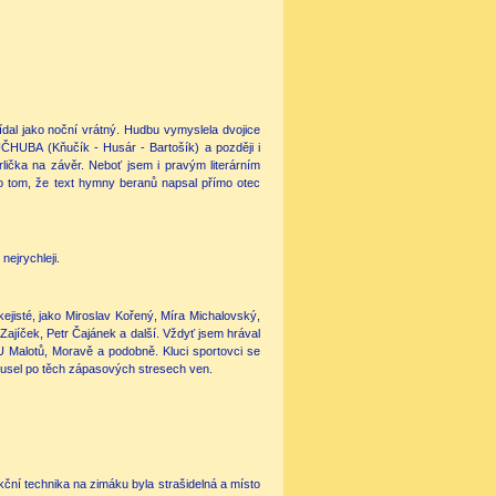
dal jako noční vrátný. Hudbu vymyslela dvojice
UČHUBA (Kňučík - Husár - Bartošík) a později i
lička na závěr. Neboť jsem i pravým literárním
 o tom, že text hymny beranů napsal přímo otec
nejrychleji.
ejisté, jako Miroslav Kořený, Míra Michalovský,
Zajíček, Petr Čajánek a další. Vždyť jsem hrával
 Malotů, Moravě a podobně. Kluci sportovci se
n musel po těch zápasových stresech ven.
kční technika na zimáku byla strašidelná a místo