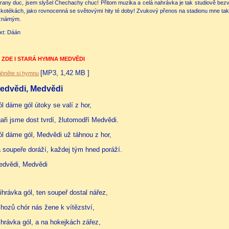
rany duc, jsem slyšel Chechachy chuc! Přitom muzika a celá nahrávka je tak studiově bezv
skotékách, jako rovnocenná se světovými hity té doby! Zvukový přenos na stadionu mne tak 
známým.
xt: Dáán
 ZDE I STARÁ HYMNA MEDVĚDI
[MP3, 1,42 MB ]
áhněte si hymnu
edvědi, Medvědi
l dáme gól útoky se valí z hor,
aři jsme dost tvrdí, žlutomodří Medvědi.
l dáme gól, Medvědi už táhnou z hor,
 soupeře doráží, každej tým hned poráží.
edvědi, Medvědi
ihrávka gól, ten soupeř dostal nářez,
hozů chór nás žene k vítězství,
ihrávka gól, a na hokejkách zářez,