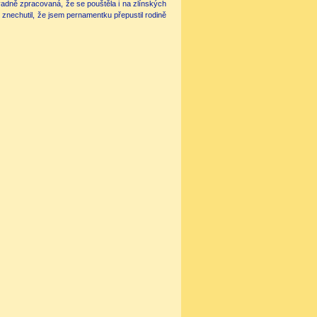
adně zpracovaná, že se pouštěla i na zlínských
znechutil, že jsem pernamentku přepustil rodině