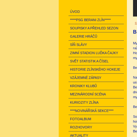
ÚVOD
*****PSG BERANI ZLÍN*****
s
SOUPISKY A PŘEHLED SEZON
B
GALERIE HRÁČŮ
My
SÍŇ SLÁVY
ra
ZIMNÍ STADION LUĎKA ČAJKY
Ho
my
SVĚT STATISTIK A ČÍSEL
Be
HISTORIE ZLÍNSKÉHO HOKEJE
Na
VZÁJEMNÉ ZÁPASY
us
KRONIKY KLUBŮ
Be
dn
MEZINÁRODNÍ SCÉNA
my
KURIOZITY ZLÍNA
Be
****NOVINÁŘSKÁ SEKCE****
So
FOTOALBUM
ho
Vy
ROZHOVORY
Be
AKTUALITY