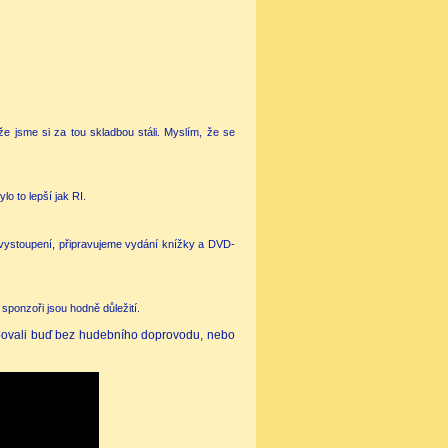
ože jsme si za tou skladbou stáli. Myslím, že se
lo to lepší jak RI.
 vystoupení, připravujeme vydání knížky a DVD-
 sponzoři jsou hodně důležití.
tupovali buď bez hudebního doprovodu, nebo