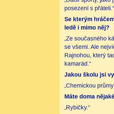
„
posezení s přáteli.
Se kterým hráčem 
ledě i mimo něj?
Ze současného ká
„
se všemi. Ale nejv
Rajnohou, který tad
kamarád.“
Jakou školu jsi v
Chemickou průmys
„
Máte doma nějaké
Rybičky.“
„