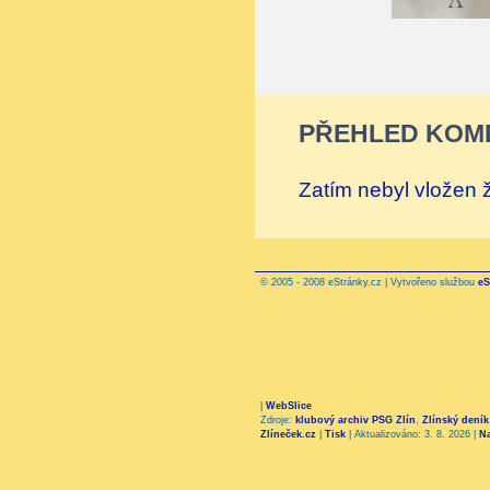
PŘEHLED KOM
Zatím nebyl vložen
© 2005 - 2008 eStránky.cz | Vytvořeno službou
eS
|
WebSlice
Zdroje:
klubový archiv PSG Zlín
,
Zlínský deník
Zlíneček.cz
|
Tisk
|
Aktualizováno: 3. 8. 2026
|
N