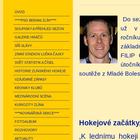
ÚVOD
Do sez
*****PSG BERANI ZLÍN*****
už v 
SOUPISKY A PŘEHLED SEZON
ročník
GALERIE HRÁČŮ
základ
SÍŇ SLÁVY
FILIP 
ZIMNÍ STADION LUĎKA ČAJKY
SVĚT STATISTIK A ČÍSEL
útoční
HISTORIE ZLÍNSKÉHO HOKEJE
soutěže z Mladé Boles
VZÁJEMNÉ ZÁPASY
KRONIKY KLUBŮ
MEZINÁRODNÍ SCÉNA
KURIOZITY ZLÍNA
****NOVINÁŘSKÁ SEKCE****
Hokejové začátky,
FOTOALBUM
ROZHOVORY
K lednímu hokeji
„
AKTUALITY