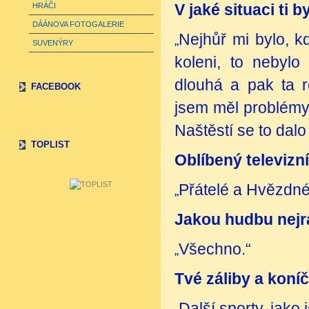
HRÁČI
V jaké situaci ti 
DÁÁNOVA FOTOGALERIE
Nejhůř mi bylo, k
„
SUVENÝRY
koleni, to nebyl
dlouhá a pak ta re
FACEBOOK
jsem měl problémy 
Naštěstí se to dal
TOPLIST
Oblíbený televizn
Přátelé a Hvězdné
„
Jakou hudbu nejr
Všechno.“
„
Tvé záliby a koní
Další sporty, jako 