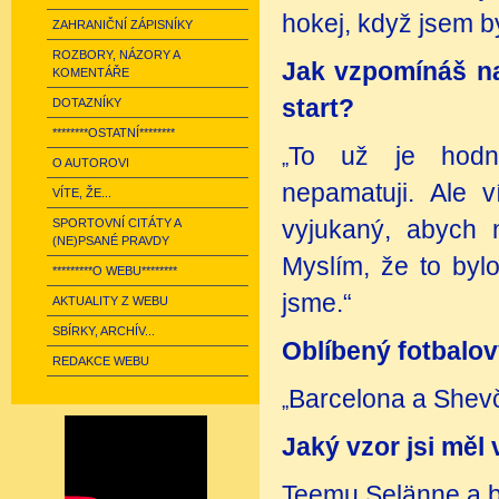
hokej, když jsem b
ZAHRANIČNÍ ZÁPISNÍKY
ROZBORY, NÁZORY A
Jak vzpomínáš na
KOMENTÁŘE
start?
DOTAZNÍKY
********OSTATNÍ********
To už je hodn
„
O AUTOROVI
nepamatuji. Ale 
VÍTE, ŽE...
SPORTOVNÍ CITÁTY A
vyjukaný, abych 
(NE)PSANÉ PRAVDY
Myslím, že to bylo
*********O WEBU********
jsme.“
AKTUALITY Z WEBU
SBÍRKY, ARCHÍV...
Oblíbený fotbalov
REDAKCE WEBU
Barcelona a Shev
„
Jaký vzor jsi měl v
Teemu Selänne a b