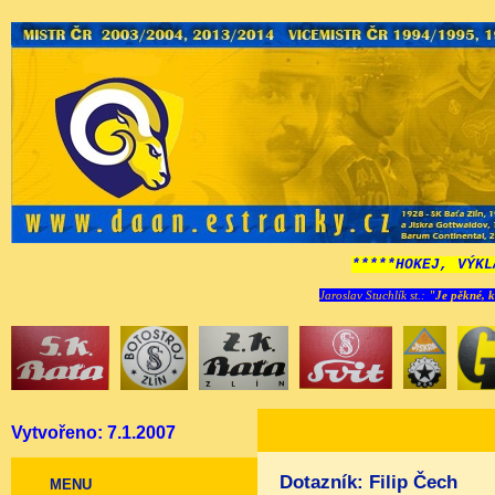
*****HOKEJ, VÝKL
Jaroslav Stuchlík st.:
"Je pěkné, k
Vytvořeno: 7.1.2007
Dotazník: Filip Čech
MENU