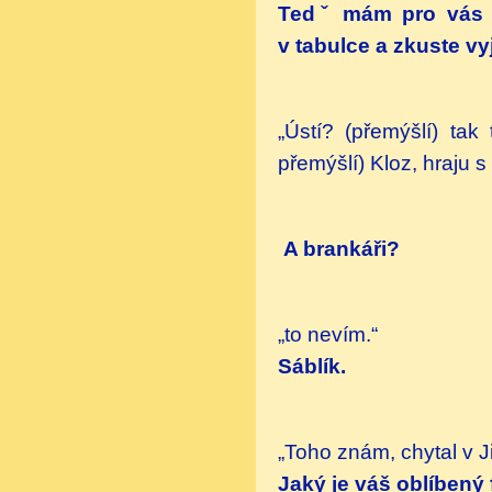
Tedˇ mám pro vás ta
v tabulce a zkuste v
„Ústí? (přemýšlí) tak
přemýšlí) Kloz, hraju s
A brankáři?
„to nevím.“
Sáblík.
„Toho znám, chytal v J
Jaký je váš oblíbený 