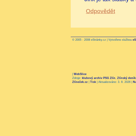
Odpovědět
© 2005 - 2008 eStránky.cz | Vytvořeno službou
eS
|
WebSlice
Zdroje:
klubový archiv PSG Zlín
,
Zlínský deník
Zlíneček.cz
|
Tisk
|
Aktualizováno: 3. 8. 2026
|
N