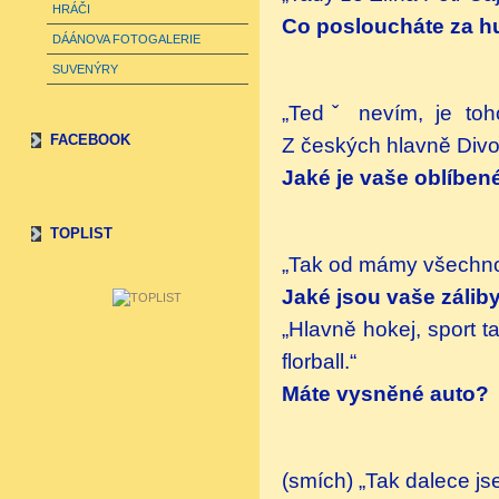
HRÁČI
Co posloucháte za 
DÁÁNOVA FOTOGALERIE
SUVENÝRY
„Tedˇ nevím, je toh
FACEBOOK
Z českých hlavně Divok
Jaké je vaše oblíbené 
TOPLIST
„Tak od mámy všechno!
Jaké jsou vaše zálib
„Hlavně hokej, sport ta
florball.“
Máte vysněné auto?
(smích) „Tak dalece j