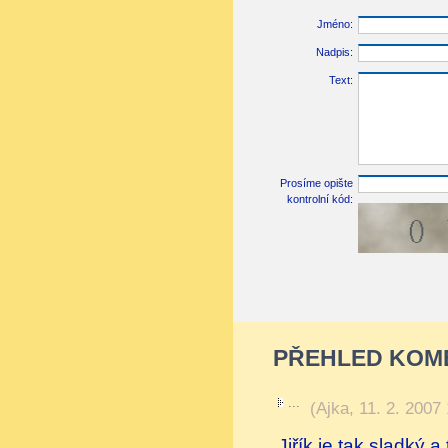
Jméno:
Nadpis:
Text:
Prosíme opište
kontrolní kód:
PŘEHLED KOM
...
(
Ajka
,
11. 2. 2007
Jiřík je tak sladký a