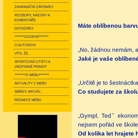
ZAHRANIČNÍ ZÁPISNÍKY
ROZBORY, NÁZORY A
KOMENTÁŘE
Máte oblíbenou barv
DOTAZNÍKY
********OSTATNÍ********
O AUTOROVI
„No, žádnou nemám, ale
VÍTE, ŽE...
Jaké je vaše oblíbené
SPORTOVNÍ CITÁTY A
(NE)PSANÉ PRAVDY
*********O WEBU********
„Určitě je to šestnáctka
AKTUALITY Z WEBU
Co studujete za škol
SBÍRKY, ARCHÍV...
REDAKCE WEBU
„Gympl, Tedˇ ekonomk
nejsem pořád ve škole
Od kolika let hrajete