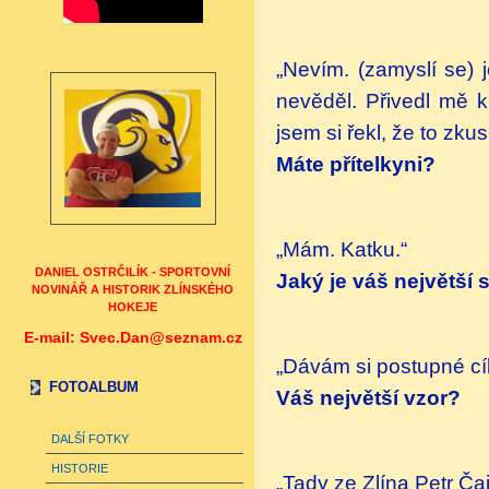
„Nevím. (zamyslí se) j
nevěděl. Přivedl mě k
jsem si řekl, že to zkus
Máte přítelkyni?
„Mám. Katku.“
DANIEL OSTRČILÍK - SPORTOVNÍ
Jaký je váš největší 
NOVINÁŘ A HISTORIK ZLÍNSKÉHO
HOKEJE
E-mail: Svec.Dan@seznam.cz
„Dávám si postupné cíle.
FOTOALBUM
Váš největší vzor?
DALŠÍ FOTKY
HISTORIE
„Tady ze Zlína Petr Ča