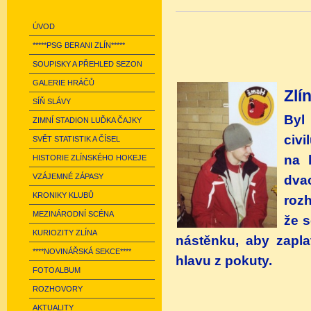
ÚVOD
*****PSG BERANI ZLÍN*****
SOUPISKY A PŘEHLED SEZON
GALERIE HRÁČŮ
Zlín
SÍŇ SLÁVY
Byl
ZIMNÍ STADION LUĎKA ČAJKY
civi
SVĚT STATISTIK A ČÍSEL
na 
HISTORIE ZLÍNSKÉHO HOKEJE
VZÁJEMNÉ ZÁPASY
dvac
KRONIKY KLUBŮ
roz
MEZINÁRODNÍ SCÉNA
že 
KURIOZITY ZLÍNA
nástěnku, aby zaplat
****NOVINÁŘSKÁ SEKCE****
hlavu z pokuty.
FOTOALBUM
ROZHOVORY
AKTUALITY