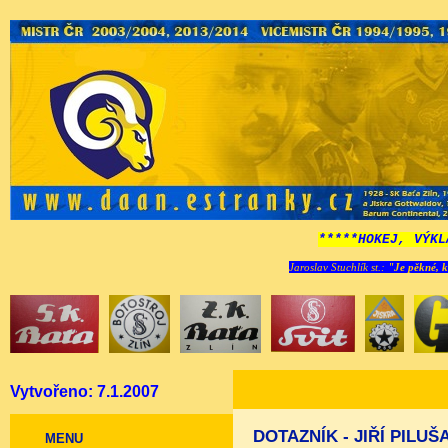
*****HOKEJ, VÝKL
Jaroslav Stuchlík st.:
"Je pěkné, k
Vytvořeno: 7.1.2007
DOTAZNÍK - JIŘÍ PILUŠ
MENU