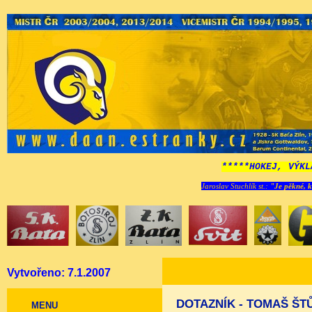
*****HOKEJ, VÝKL
Jaroslav Stuchlík st.:
"Je pěkné, k
Vytvořeno: 7.1.2007
DOTAZNÍK - TOMAŠ ŠT
MENU