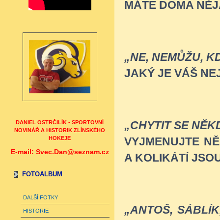
MÁTE DOMA NĚJ
„NE, NEMŮŽU, 
JAKÝ JE VÁŠ NE
DANIEL OSTRČILÍK - SPORTOVNÍ
„CHYTIT SE NĚKD
NOVINÁŘ A HISTORIK ZLÍNSKÉHO
HOKEJE
VYJMENUJTE NĚ
E-mail: Svec.Dan@seznam.cz
A KOLIKÁTÍ JSO
FOTOALBUM
DALŠÍ FOTKY
„ANTOŠ, SÁBLÍK
HISTORIE