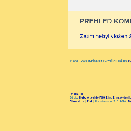
PŘEHLED KOM
Zatím nebyl vložen
© 2005 - 2008 eStránky.cz | Vytvořeno službou
eS
|
WebSlice
Zdroje:
klubový archiv PSG Zlín
,
Zlínský deník
Zlíneček.cz
|
Tisk
|
Aktualizováno: 3. 8. 2026
|
N