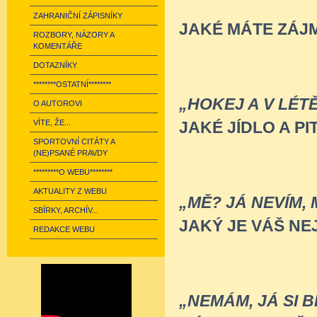
ZAHRANIČNÍ ZÁPISNÍKY
JAKÉ MÁTE ZÁJ
ROZBORY, NÁZORY A
KOMENTÁŘE
DOTAZNÍKY
********OSTATNÍ********
„HOKEJ A V LÉTĚ
O AUTOROVI
VÍTE, ŽE...
JAKÉ JÍDLO A P
SPORTOVNÍ CITÁTY A
(NE)PSANÉ PRAVDY
*********O WEBU********
AKTUALITY Z WEBU
„MĚ? JÁ NEVÍM, 
SBÍRKY, ARCHÍV...
JAKÝ JE VÁŠ NE
REDAKCE WEBU
„NEMÁM, JÁ SI 