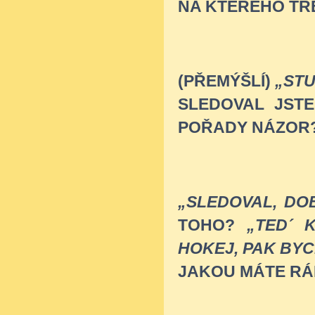
NA KTERÉHO TR
(PŘEMÝŠLÍ)
„STU
SLEDOVAL JST
POŘADY NÁZOR
„SLEDOVAL, DOB
TOHO?
„TED´ K
HOKEJ, PAK BYC
JAKOU MÁTE RÁ