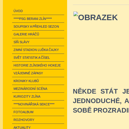
ÚVOD
*****PSG BERANI ZLÍN*****
SOUPISKY A PŘEHLED SEZON
GALERIE HRÁČŮ
SÍŇ SLÁVY
ZIMNÍ STADION LUĎKA ČAJKY
SVĚT STATISTIK A ČÍSEL
HISTORIE ZLÍNSKÉHO HOKEJE
VZÁJEMNÉ ZÁPASY
KRONIKY KLUBŮ
MEZINÁRODNÍ SCÉNA
NĚKDE STÁT JE
KURIOZITY ZLÍNA
JEDNODUCHÉ, A
****NOVINÁŘSKÁ SEKCE****
SOBĚ PROZRADI
FOTOALBUM
ROZHOVORY
AKTUALITY