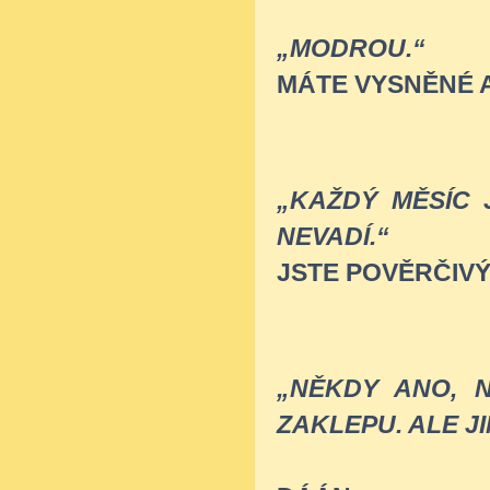
„MODROU.“
MÁTE VYSNĚNÉ 
„KAŽDÝ MĚSÍC J
NEVADÍ.“
JSTE POVĚRČIV
„NĚKDY ANO, 
ZAKLEPU. ALE J