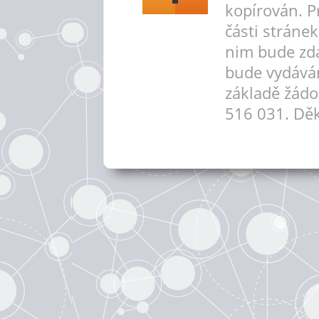
kopírován. P
části stráne
nim bude zd
bude vydává
základě žádo
516 031. Děk