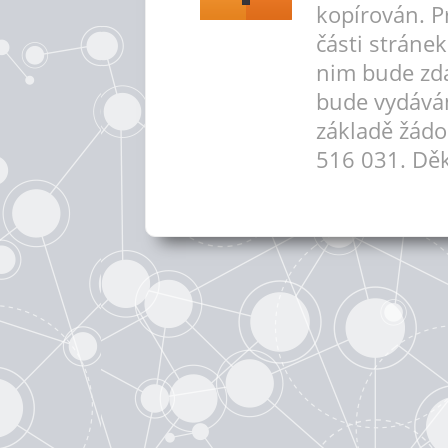
kopírován. P
části stráne
nim bude zd
bude vydává
základě žádo
516 031. Děk