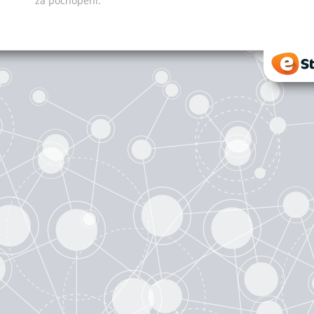
za pochopení.
eStr