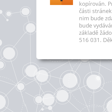
kopírován. P
části stráne
nim bude zd
bude vydává
základě žádo
516 031. Děk